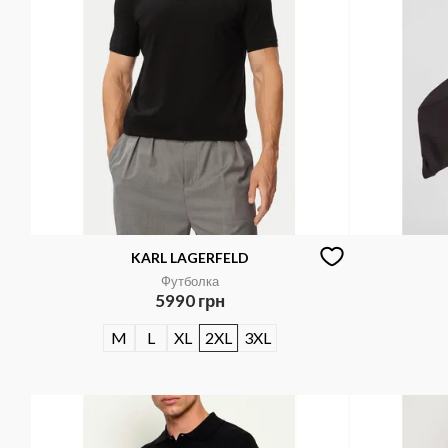
KARL LAGERFELD
Футболка
5990 грн
M
L
XL
2XL
3XL