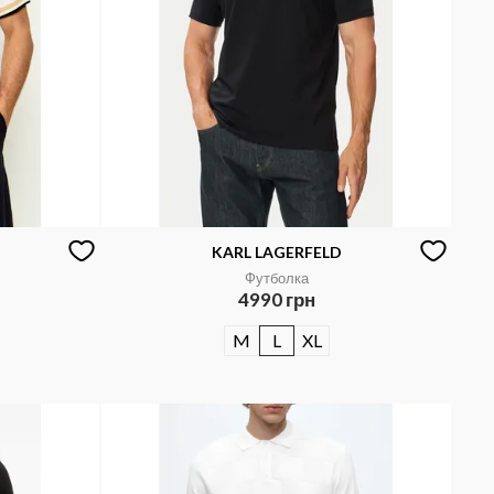
KARL LAGERFELD
Футболка
4990 грн
M
L
XL