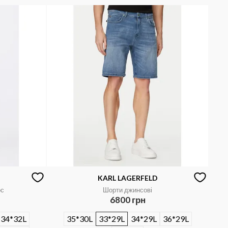
KARL LAGERFELD
ос
Шорти джинсові
6800 грн
34*32L
35*30L
33*29L
34*29L
36*29L