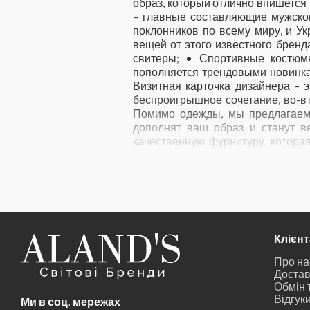
образ, который отлично впишется 
– главные составляющие мужско
поклонников по всему миру, и У
вещей от этого известного бренд
свитеры; • Спортивные костюм
пополняется трендовыми новинкам
Визитная карточка дизайнера – 
беспроигрышное сочетание, во-в
Помимо одежды, мы предлагаем 
дополнят ваш образ и станут в
качественную фурнитуру, котора
обувь «Карл Лагерфельд». В осно
стопы, поэтому в такой паре ваши 
100% оригинал. Брендовая проду
строчек или плохо обработанных
фигуре. Аксессуары и обувь так
фирменной продукции? Заказать 
выбором размера, то наши консу
Клієн
оставьте свои данные для обр
Про на
способом: наличными или безнали
Достав
Обмін 
Відгук
Ми в соц. мережах