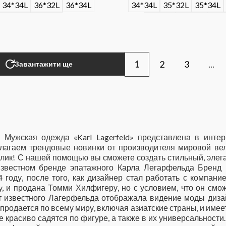
34*34L
36*32L
36*34L
34*34L
35*32L
35*34L
38*32L
38*34L
36*34L
38*32L
38*
1
2
3
...
Завантажити ще
» Мужская одежда «Karl Lagerfeld» представлена в инт
лагаем трендовые новинки от производителя мировой вел
лик! С нашей помощью вы сможете создать стильный, элег
звестном бренде эпатажного Карла Легарфельда Бренд «
году, после того, как дизайнер стал работать с компание
ry, и продана Томми Хилфигеру, но с условием, что он смо
т известного Лагерфельда отображала видение моды дизай
продается по всему миру, включая азиатские страны, и име
 красиво садятся по фигуре, а также в их универсальности