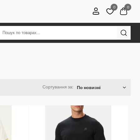
0
0
Сортування за:
По новизні