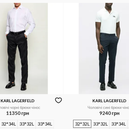
KARL LAGERFELD
KARL LAGERFELD
овічі чорні брюки чінос
Чоловічі сині брюки чін
11350 грн
9240 грн
32*34L
33*32L
33*34L
32*32L
33*32L
33*34L