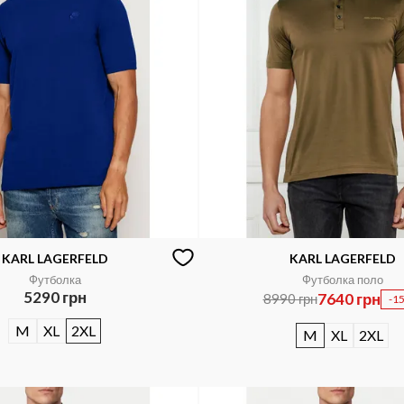
KARL LAGERFELD
KARL LAGERFELD
Футболка
Футболка поло
5290 грн
7640 грн
8990 грн
-1
M
XL
2XL
M
XL
2XL