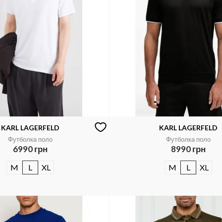
KARL LAGERFELD
KARL LAGERFELD
Футболка поло
Футболка поло
6990 грн
8990 грн
M
L
XL
M
L
XL