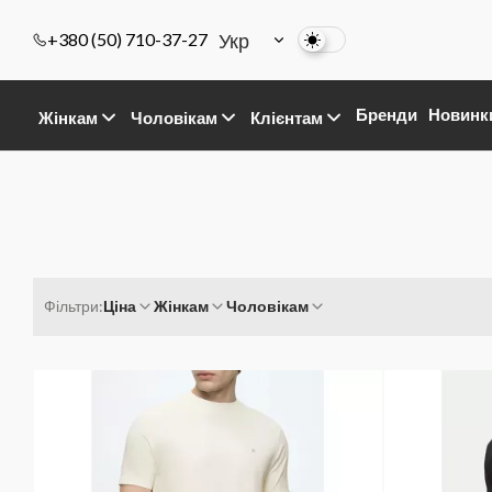
Укр
+380 (50) 710-37-27
Бренди
Новинк
Жінкам
Чоловікам
Клієнтам
Фільтри:
Ціна
Жінкам
Чоловікам