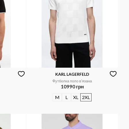
KARL LAGERFELD
Футболка поло в'язана
10990 грн
M
L
XL
2XL