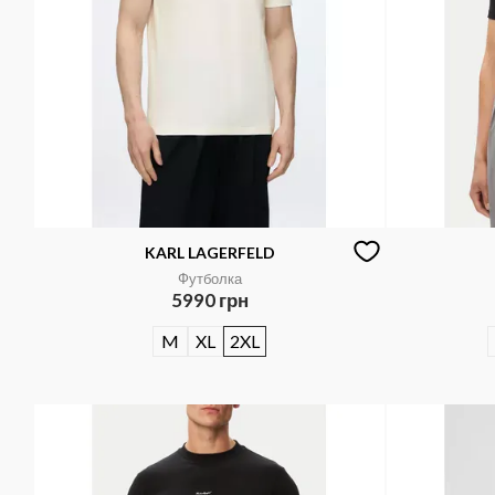
KARL LAGERFELD
Футболка
5990 грн
M
XL
2XL