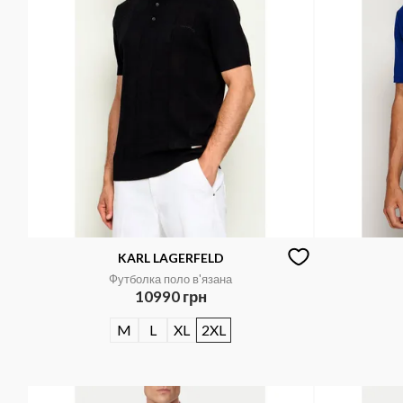
KARL LAGERFELD
Футболка поло в'язана
10990 грн
M
L
XL
2XL