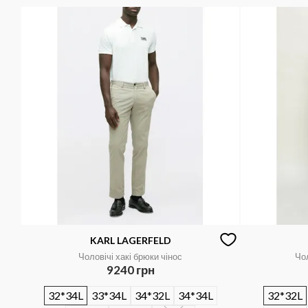
KARL LAGERFELD
Чоловічі хакі брюки чінос
Чол
9240 грн
32*34L
33*34L
34*32L
34*34L
32*32L