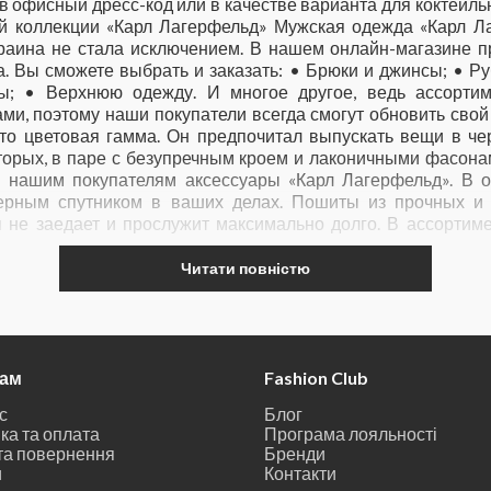
в офисный дресс-код или в качестве варианта для коктейль
й коллекции «Карл Лагерфельд» Мужская одежда «Карл Ла
краина не стала исключением. В нашем онлайн-магазине 
а. Вы сможете выбрать и заказать: • Брюки и джинсы; • 
ы; • Верхнюю одежду. И многое другое, ведь ассортим
и, поэтому наши покупатели всегда смогут обновить свой
это цветовая гамма. Он предпочитал выпускать вещи в чер
торых, в паре с безупречным кроем и лаконичными фасонам
нашим покупателям аксессуары «Карл Лагерфельд». В о
ерным спутником в ваших делах. Пошиты из прочных и
я не заедает и прослужит максимально долго. В ассортим
вном это практичные и классические модели. Сделаны с у
ноги не будут уставать, даже если вам предстоит достаточн
Читати повністю
кция отличается от даже хороших реплик своим качеств
 швов. Одежда шьется по правильным лекалам, поэтому г
же порадуют своих обладателей отличным внешним видом и 
брендовые вещи в нашем магазине вы можете всего в один 
льтанты помогут подобрать подходящий вариант по телефон
там
Fashion Club
атного звонка или напишите нам сообщение. Принимаем
с
Блог
чным расчетом на банковскую карту. Доставка осуществляет
ка та оплата
Програма лояльності
та повернення
Бренди
и
Контакти