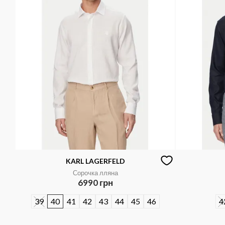
KARL LAGERFELD
Сорочка лляна
6990 грн
39
40
41
42
43
44
45
46
4