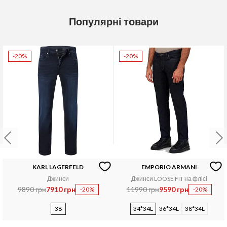
Популярні товари
-20%
-20%
KARL LAGERFELD
EMPORIO ARMANI
Джинси
Джинси LOOSE FIT на флісі
9890 грн
7910 грн
11990 грн
9590 грн
-20%
-20%
38
34*34L
36*34L
38*34L