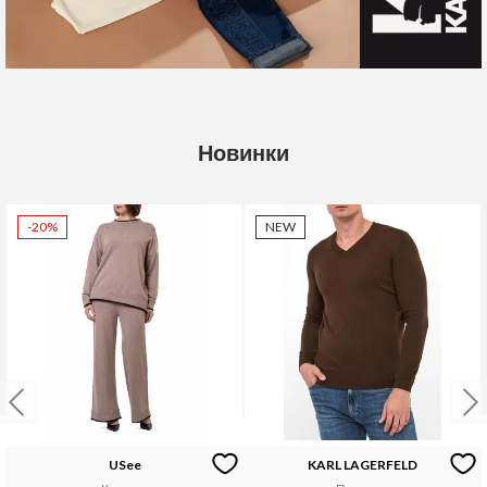
Новинки
-20%
NEW
USee
KARL LAGERFELD