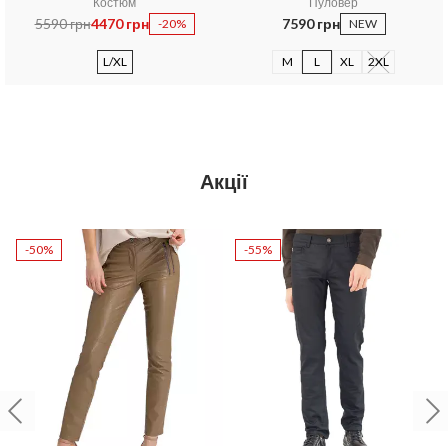
Костюм
Пуловер
5590 грн
4470 грн
7590 грн
-20%
NEW
L/XL
M
L
XL
2XL
Акції
-50%
-55%