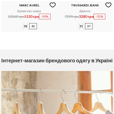
MARC AUREL
TRUSSARDI JEANS
Брюки еко-шкіра
Джинси
10260 грн
5130 грн
7290 грн
3280 грн
-50%
-55%
38
42
35
37
Інтернет-магазин брендового одягу в Україні