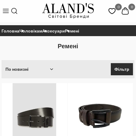
0
0
Головна
Чоловікам
Аксесуари
Ремені
Ремені
По новизні
Фільтр