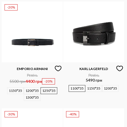
-20%
EMPORIO ARMANI
KARL LAGERFELD
Ремінь
Ремінь
5490 грн
5500 грн
4400 грн
-20%
1100*35
1150*35
1200*35
1150*35
1200*35
1250*35
1300*35
-30%
-40%