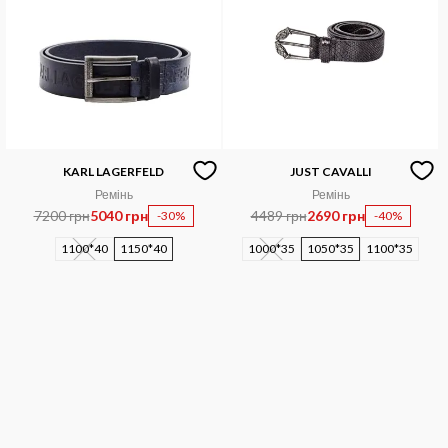
KARL LAGERFELD
JUST CAVALLI
Ремінь
Ремінь
7200 грн
5040 грн
4489 грн
2690 грн
-30%
-40%
1100*40
1150*40
1000*35
1050*35
1100*35