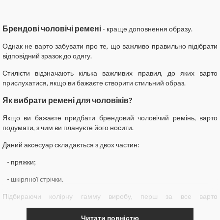
Брендові чоловічі ремені
- краще доповнення образу.
Однак не варто забувати про те, що важливо правильно підібрати
відповідний зразок до одягу.
Стилісти відзначають кілька важливих правил, до яких варто
прислухатися, якщо ви бажаєте створити стильний образ.
Як вибрати ремені для чоловіків?
Якщо ви бажаєте придбати брендовий чоловічий ремінь, варто
подумати, з чим ви плануєте його носити.
Даний аксесуар складається з двох частин:
- пряжки;
- шкіряної стрічки.
Підбираючи колірну гамму виробу, перш за все варто
орієнтуватися на відтінок взуття, в парі з якою планується носити
дорогий чоловічий ремінь. Якщо ви підбираєте ремінець до
Читати повністю