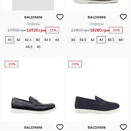
BALDININI
BALDININI
Лоферы
Лоферы
19900 грн
16920 грн
22850 грн
18280 грн
-15%
-20%
41
42
42.5
43
43.5
44
41
41.5
42
43
43.5
44
44.5
45
-20%
-30%
BALDININI
BALDININI