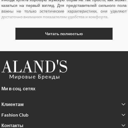
казаться на первый взгляд. Для представителей сильного пола
важны не только эстетические характеристики, они уделяют
достаточно внимания показателям удобства и комфорта.
Разумеется, качественная обувь для мужчин отличается высокой
стоимостью. В данном случае цена говорит о высоком качестве и
Читать полностью
оригинальности конкретной модели. Для успешного приобретения
стоит учитывать несколько рекомендаций:
- подбирайте подходящую цветовую гамму к вещам из вашего
гардероба;
- не стоит останавливаться на слишком узком или просторном
образце;
-
выбирайте изделия из натуральных материалов.
Ми в соц. сетях
Покупая образцы от именитых дизайнеров, вы платите не только
за бренд, но и за совокупность свойств товара. Известные
Клиентам
производители дорожат своей репутацией, в таких изделиях
продумана каждая деталь: стельки, подошва и фурнитура.
Fashion Club
Стильная обувь для мужчин способна стать удачным завершением
Контакты