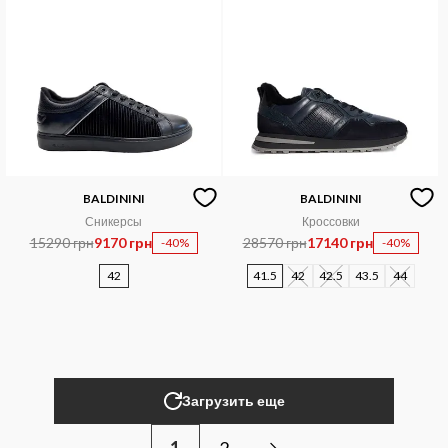
BALDININI
BALDININI
Сникерсы
Кроссовки
15290 грн
9170 грн
28570 грн
17140 грн
-40%
-40%
42
41.5
42
42.5
43.5
44
Загрузить еще