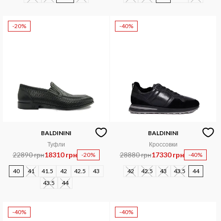
-20%
-40%
BALDININI
BALDININI
Туфли
Кроссовки
22890 грн
18310 грн
28880 грн
17330 грн
-20%
-40%
40
41
41.5
42
42.5
43
42
42.5
43
43.5
44
43.5
44
-40%
-40%