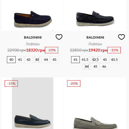
BALDININI
BALDININI
Лоферы
Лоферы
22900 грн
18320 грн
22850 грн
19420 грн
-20%
-15%
40
41
42
43
44
45
41
41.5
42.5
43
43.5
44
45
46
-15%
-20%