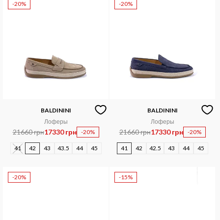
-20%
-20%
BALDININI
BALDININI
Лоферы
Лоферы
21660 грн
17330 грн
21660 грн
17330 грн
-20%
-20%
41
42
43
43.5
44
45
41
42
42.5
43
44
45
-20%
-15%