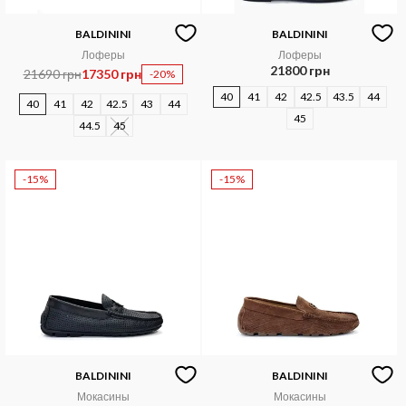
BALDININI
BALDININI
Лоферы
Лоферы
21800 грн
21690 грн
17350 грн
-20%
40
41
42
42.5
43.5
44
40
41
42
42.5
43
44
45
44.5
45
-15%
-15%
BALDININI
BALDININI
Мокасины
Мокасины