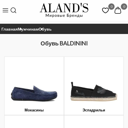
0
0
Главная
Мужчинам
Обувь
Обувь BALDININI
Мокасины
Эспадрильи