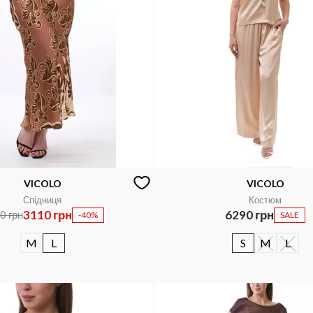
VICOLO
VICOLO
Спідниця
Костюм
3110 грн
6290 грн
0 грн
-40%
SALE
M
L
S
M
L