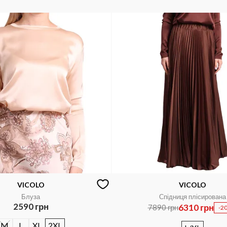
VICOLO
VICOLO
Блуза
Спідниця плісирована
2590 грн
6310 грн
7890 грн
-2
M
L
XL
2XL