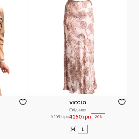
VICOLO
Спідниця
4150 грн
5190 грн
-20%
M
L