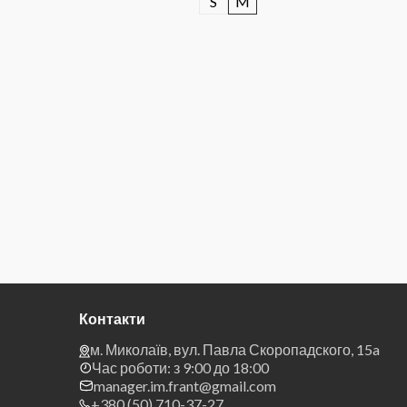
S
M
Контакти
м. Миколаїв, вул. Павла Скоропадского, 15a
Час роботи: з 9:00 до 18:00
manager.im.frant@gmail.com
+380 (50) 710-37-27