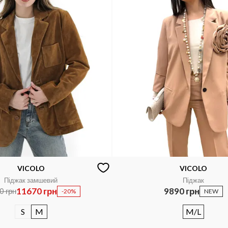
VICOLO
VICOLO
Піджак замшевий
Піджак
11670 грн
9890 грн
0 грн
-20%
NEW
S
M
M/L