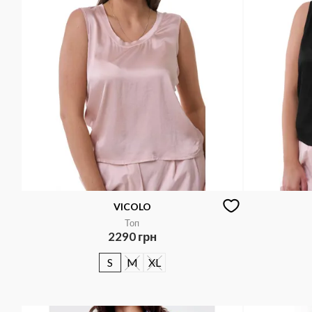
VICOLO
Топ
2290 грн
S
M
XL