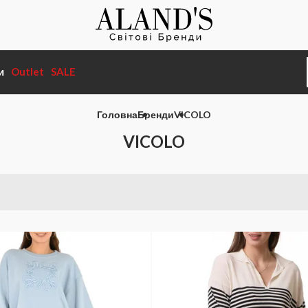
и
Outlet
SALE
Головна
Бренди
VICOLO
VICOLO