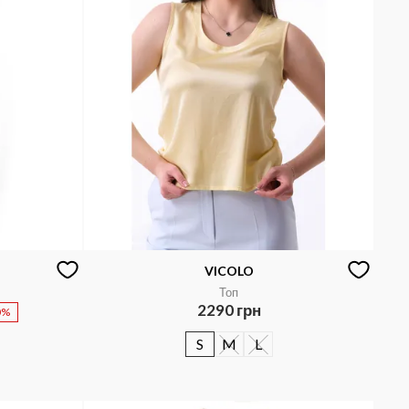
VICOLO
Топ
2290 грн
0%
S
M
L