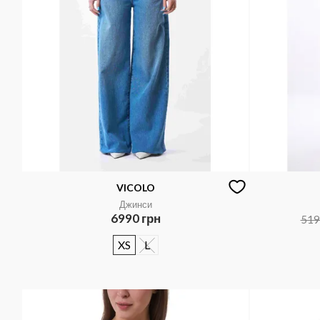
VICOLO
Джинси
6990 грн
519
XS
L