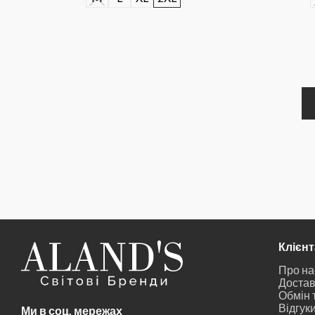
Клієн
Про на
Достав
Обмін 
Відгук
Ми в соц. мережах