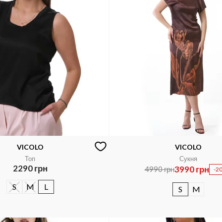
VICOLO
VICOLO
Топ
Сукня
2290 грн
3990 грн
4990 грн
-2
S
M
L
S
M