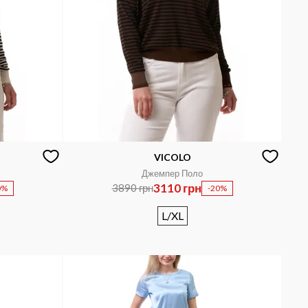
VICOLO
Джемпер Поло
3110 грн
3890 грн
0%
-20%
L/XL