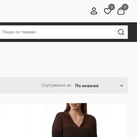
0
0
Сортування за:
По новизні