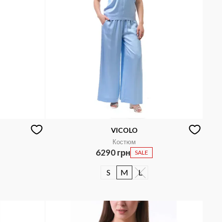
VICOLO
Костюм
6290 грн
SALE
S
M
L