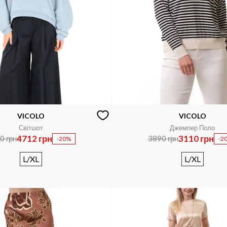
VICOLO
VICOLO
Світшот
Джемпер Поло
4712 грн
3110 грн
0 грн
3890 грн
-20%
-2
L/XL
L/XL