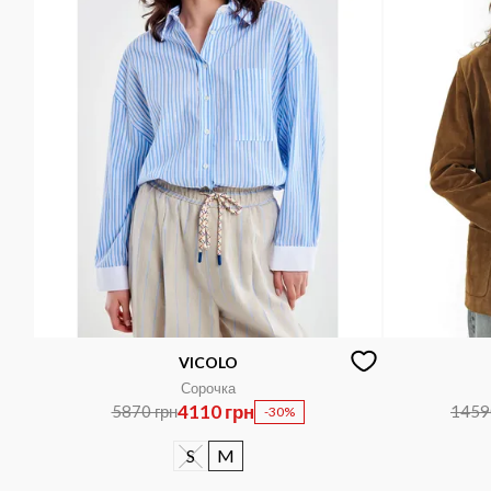
VICOLO
Сорочка
4110 грн
5870 грн
1459
-30%
S
M