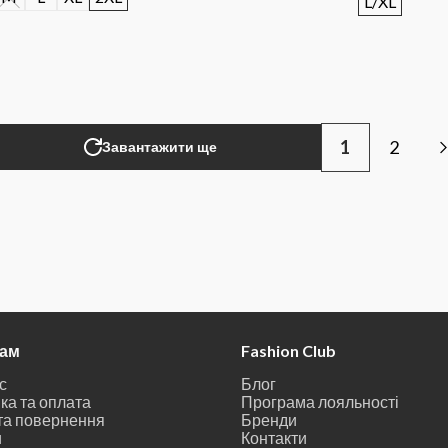
L/XL
1
2
Завантажити ще
там
Fashion Club
с
Блог
ка та оплата
Програма лояльності
та повернення
Бренди
и
Контакти