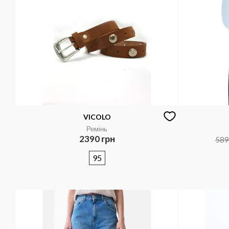
VICOLO
Ремінь
2390 грн
589
95