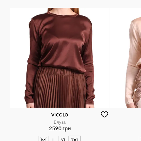
VICOLO
Блуза
2590 грн
M
L
XL
2XL