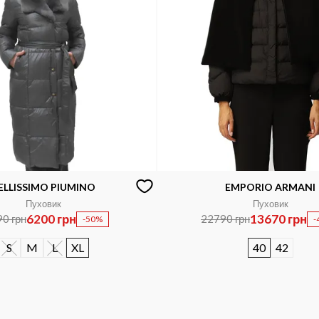
ELLISSIMO PIUMINO
EMPORIO ARMANI
Пуховик
Пуховик
6200 грн
13670 грн
0 грн
22790 грн
-50%
-
S
M
L
XL
40
42