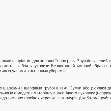
льних варіантів для холодної пори року. Зручність, невибагли
 за які так люблять пуховики. Бездоганний зимовий образ л
и аксесуарами і головними уборами.
з шапками і шарфами грубої в'язки. Сумки або рюкзаки дл
льними є моделі з матеріалу аналогічного пуховику (наприк
 до зимових кросівок, черевиків на шнурівці, чоботам-трубам,