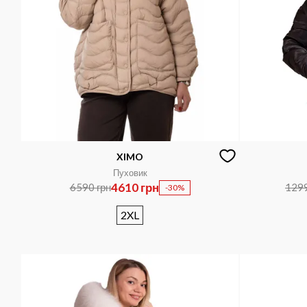
XIMO
Пуховик
4610 грн
6590 грн
1299
-30%
2XL