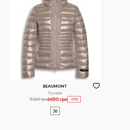
BEAUMONT
Пуховик
6480 грн
9260 грн
-30%
36