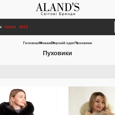
и
Outlet
SALE
Головна
Жінкам
Верхній одяг
Пуховики
Пуховики