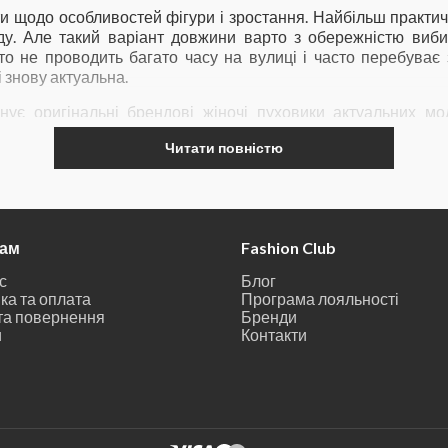
 щодо особливостей фігури і зростання. Найбільш практичн
ду. Але такий варіант довжини варто з обережністю виби
хто не проводить багато часу на вулиці і часто перебуває
і знову актуальна.
онує оригінальні брендові жіночі пуховики актуальних м
яд пуховиків дуже різноманітний: укорочені, міді, декорова
Читати повністю
переглянути всі моделі в наявності.
там
Fashion Club
с
Блог
ка та оплата
Програма лояльності
та повернення
Бренди
и
Контакти