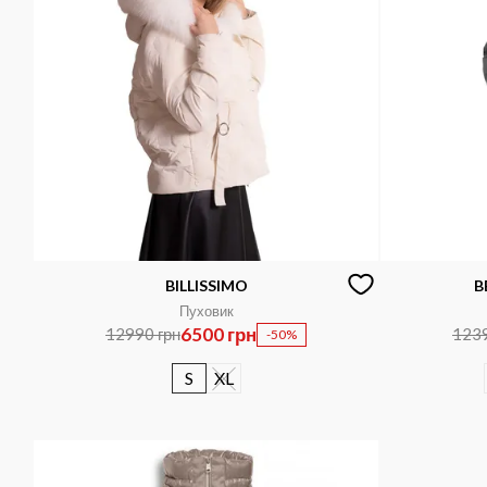
BILLISSIMO
B
Пуховик
6500 грн
12990 грн
1239
-50%
S
XL