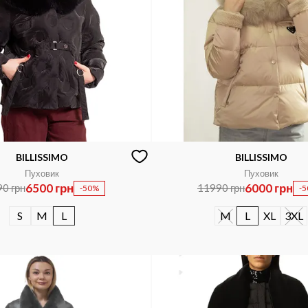
BILLISSIMO
BILLISSIMO
Пуховик
Пуховик
6500 грн
6000 грн
0 грн
11990 грн
-50%
-
S
M
L
M
L
XL
3XL