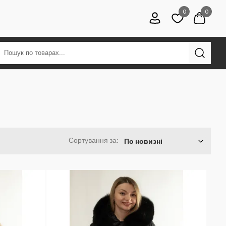
0
0
Сортування за:
По новизні