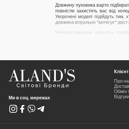
Довжину пуховика варто підбирати
повністю захистять вас від холо
Укорочені моделі підійдуть тим, 
довжина візуально "витягує" зріст 
Інтернет-магазин «Aland's» проп
необхідний саме вам. Модельний р
каталог допоможе швидко і зручно 
Клієн
Про на
Достав
Обмін 
Відгук
Ми в соц. мережах