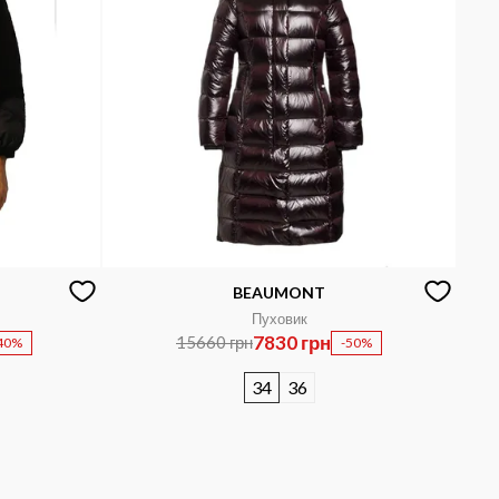
BEAUMONT
Пуховик
7830 грн
15660 грн
40%
-50%
34
36