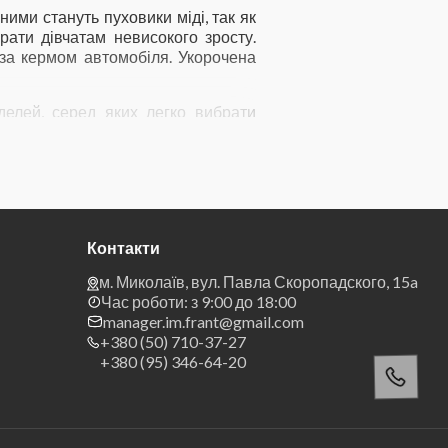
ими стануть пуховики міді, так як
рати дівчатам невисокого зросту.
 за кермом автомобіля. Укорочена
оделей, серед яких легко вибрати
ні принтом/хутром/брендингом. Наш
Контакти
м. Миколаїв, вул. Павла Скоропадского, 15a
Час роботи: з 9:00 до 18:00
manager.im.frant@gmail.com
+380 (50) 710-37-27
+380 (95) 346-64-20