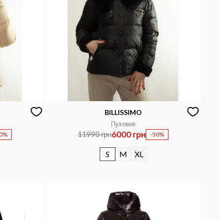
BILLISSIMO
Пуховик
6000 грн
11990 грн
50%
-50%
S
M
XL