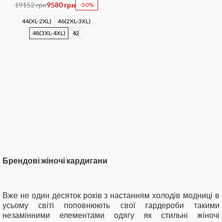
19152 грн
9580 грн
-50%
44(XL-2XL)
46(2XL-3XL)
48(3XL-4XL)
42
Брендові жіночі кардигани
Вже не один десяток років з настанням холодів модниці в
усьому світі поповнюють свої гардероби такими
незамінними елементами одягу як стильні жіночі