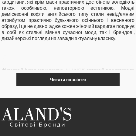
кардигани, які крім маси практичних достоїнств володіють
також особливою, неповторною естетикою. Модні
демісезонні кофти англійського типу стали невід'ємним
атрибутом практично будь-якого осіннього і весняного
образу, і це не дивно, адже кожен жіночий кардиган поєднує
в собі як стильні віяння сучасної моди, так і брендові,
дизайнерські погляди на завжди актуальну класику.
Фірмовий інтернет магазин ALAND'S готовий представити
вам свій обширний каталог осінньо-весняних речей для
Читати повністю
дівчат, в якому брендові жіночі кардигани займають
особливе місце. Тут ви зможете недорого і дуже просто
замовити найсвіжіші моделі светрів і кофт, а також
придбати традиційні кардигани від світових торгових
марок.
Переваги покупки в ALAND'S