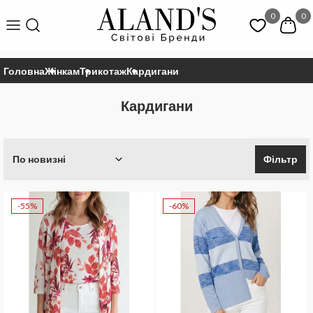
0
0
Головна
Жінкам
Трикотаж
Кардигани
Кардигани
По новизні
Фільтр
-55%
-60%