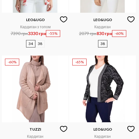
LEO&UGO
LEO&UGO
Кардиган з топом
Кардиган
7390 грн
3330 грн
2079 грн
830 грн
-55%
-60%
34
38
38
-60%
-65%
TUZZI
LEO&UGO
Кардиган
Кардиган