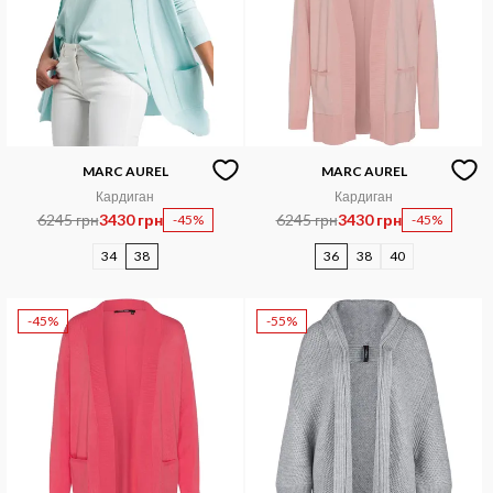
MARC AUREL
MARC AUREL
Кардиган
Кардиган
6245 грн
3430 грн
6245 грн
3430 грн
-45%
-45%
34
38
36
38
40
-45%
-55%