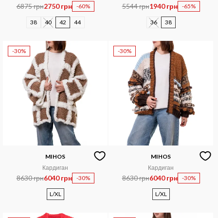
6875 грн
2750 грн
5544 грн
1940 грн
-60%
-65%
38
40
42
44
36
38
-30%
-30%
MIHOS
MIHOS
Кардиган
Кардиган
8630 грн
6040 грн
8630 грн
6040 грн
-30%
-30%
L/XL
L/XL