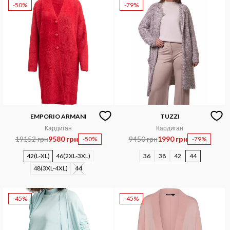
-50%
-79%
EMPORIO ARMANI
TUZZI
Кардиган
Кардиган
19152 грн
9580 грн
9450 грн
1990 грн
-50%
-79%
42(L-XL)
46(2XL-3XL)
36
38
42
44
48(3XL-4XL)
44
-45%
-45%