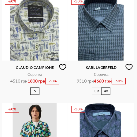
-60%
-50%
CLAUDIO CAMPIONE
KARL LAGERFELD
Сорочка
Сорочка
4510 грн
1800 грн
9310 грн
4660 грн
-60%
-50%
S
39
40
-60%
-50%