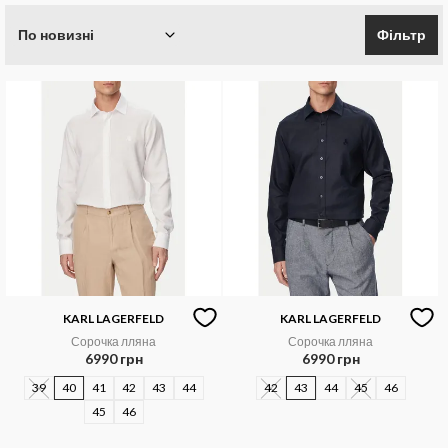
По новизні
Фільтр
KARL LAGERFELD
KARL LAGERFELD
Сорочка лляна
Сорочка лляна
6990 грн
6990 грн
39
40
41
42
43
44
42
43
44
45
46
45
46