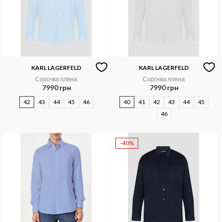
KARL LAGERFELD
KARL LAGERFELD
Сорочка лляна
Сорочка лляна
7990 грн
7990 грн
42
43
44
45
46
40
41
42
43
44
45
46
-40%