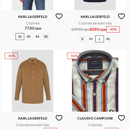
KARL LAGERFELD
KARL LAGERFELD
Сорочка
Сорочка вельветова
7720 грн
13990 грн
8390 грн
-40%
42
43
44
45
S
M
L
XL
-40%
-56%
KARL LAGERFELD
CLAUDIO CAMPIONE
Сорочка вельветова
Сорочка