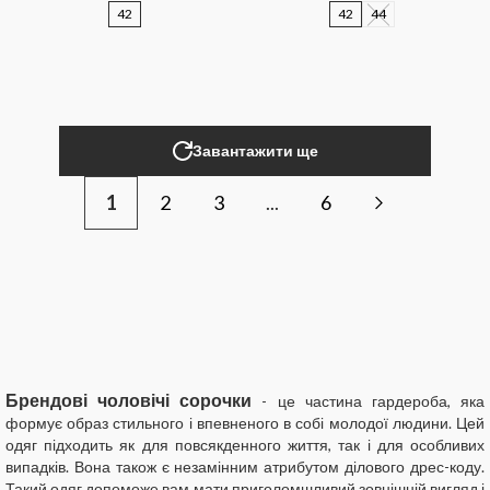
42
42
44
Завантажити ще
1
2
3
...
6
Брендові чоловічі сорочки
- це частина гардероба, яка
формує образ стильного і впевненого в собі молодої людини. Цей
одяг підходить як для повсякденного життя, так і для особливих
випадків. Вона також є незамінним атрибутом ділового дрес-коду.
Такий одяг допоможе вам мати приголомшливий зовнішній вигляд і