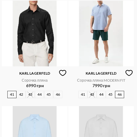
KARL LAGERFELD
KARL LAGERFELD
Сорочка лляна
Сорочка лляна MODERN FIT
6990 грн
7990 грн
41
42
43
44
45
46
41
43
44
45
46