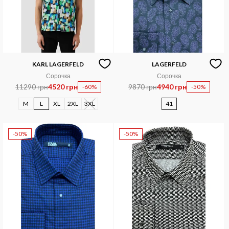
KARL LAGERFELD
LAGERFELD
Сорочка
Сорочка
11290 грн
4520 грн
9870 грн
4940 грн
-60%
-50%
M
L
XL
2XL
3XL
41
-50%
-50%