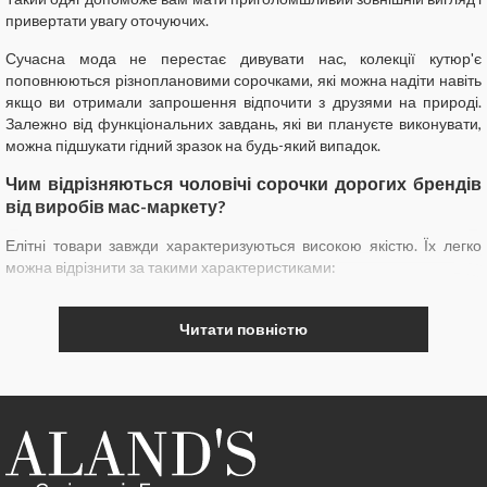
привертати увагу оточуючих.
Сучасна мода не перестає дивувати нас, колекції кутюр'є
поповнюються різноплановими сорочками, які можна надіти навіть
якщо ви отримали запрошення відпочити з друзями на природі.
Залежно від функціональних завдань, які ви плануєте виконувати,
можна підшукати гідний зразок на будь-який випадок.
Чим відрізняються чоловічі сорочки дорогих брендів
від виробів мас-маркету?
Елітні товари завжди характеризуються високою якістю. Їх легко
можна відрізнити за такими характеристиками:
1. Рівні і міцні стежки однакового розміру.
Читати повністю
2. Надійні й акуратні гудзики.
3. Першокласна тканину.
4. Продумані фасони, які чудово підкреслюють достоїнства фігури.
Стильні сорочки для чоловіків від відомих виробників виготовлені з
дорогої сировини. На фабриках, що випускають брендовий одяг,