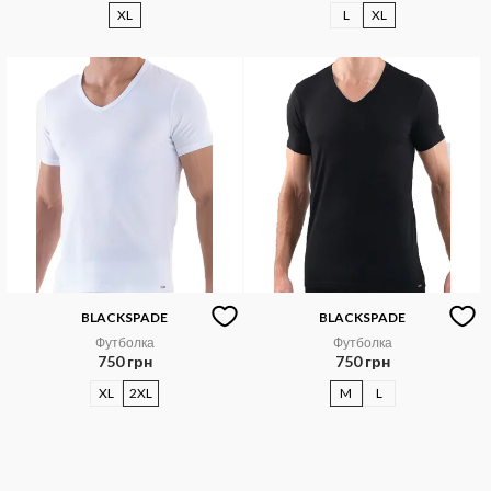
XL
L
XL
BLACKSPADE
BLACKSPADE
Футболка
Футболка
750 грн
750 грн
XL
2XL
M
L