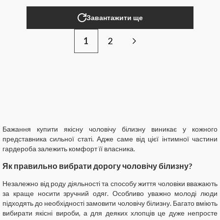
Завантажити ще
1
2
Бажання купити якісну чоловічу білизну виникає у кожного
представника сильної статі. Адже саме від цієї інтимної частини
гардероба залежить комфорт її власника.
Як правильно вибрати дорогу чоловічу білизну?
Незалежно від роду діяльності та способу життя чоловіки вважають
за краще носити зручний одяг. Особливо уважно молоді люди
підходять до необхідності замовити чоловічу білизну. Багато вміють
вибирати якісні вироби, а для деяких хлопців це дуже непросте