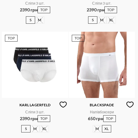
Сліпи 3 шт.
Сліпи 3 шт.
2390 грн
2390 грн
TOP
TOP
S
M
S
M
XL
TOP
TOP
KARL LAGERFELD
BLACKSPADE
Сліпи 3 шт.
Напівбоксери
2390 грн
650 грн
TOP
TOP
S
M
XL
M
XL