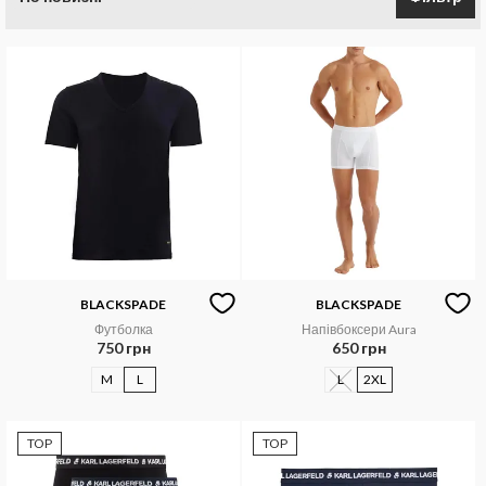
BLACKSPADE
BLACKSPADE
Футболка
Напівбоксери Aura
750 грн
650 грн
M
L
L
2XL
TOP
TOP