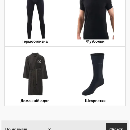
Термобілизна
Футболки
Домашній одяг
Шкарпетки
По новизні
Фільтр