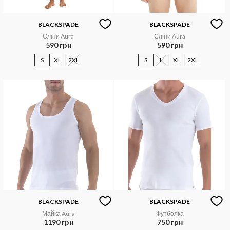
BLACKSPADE
BLACKSPADE
Сліпи Aura
Сліпи Aura
590 грн
590 грн
S
XL
2XL
S
L
XL
2XL
BLACKSPADE
BLACKSPADE
Майка Aura
Футболка
1190 грн
750 грн