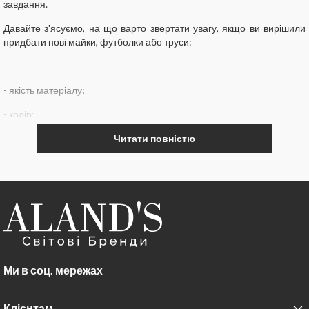
завдання.
Давайте з'ясуємо, на що варто звертати увагу, якщо ви вирішили
придбати нові майки, футболки або труси:
- якість матеріалу;
- колір;
- модель.
Читати повністю
Також варто придивитися до швах на виробі, вони не повинні бути
занадто жорсткими, інакше будуть натирати шкіру.
Сьогодні представлений широкий вибір різних зразків. Вибираючи
труси, ви можете зупинити свій вибір на таких фасонах:
Ми в соц. мережах
Сліпи
. Можуть забезпечити необхідну підтримку, при цьому не
сковують і не стискають ноги.
Клієнтам