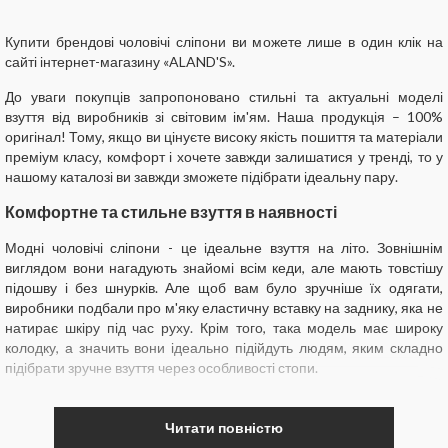
Купити брендові чоловічі сліпони ви можете лише в один клік на
сайті інтернет-магазину «ALAND'S».
До уваги покупців запропоновано стильні та актуальні моделі
взуття від виробників зі світовим ім'ям. Наша продукція – 100%
оригінал! Тому, якщо ви цінуєте високу якість пошиття та матеріали
преміум класу, комфорт і хочете завжди залишатися у тренді, то у
нашому каталозі ви завжди зможете підібрати ідеальну пару.
Комфортне та стильне взуття в наявності
Модні чоловічі сліпони - це ідеальне взуття на літо. Зовнішнім
виглядом вони нагадують знайомі всім кеди, але мають товстішу
підошву і без шнурків. Але щоб вам було зручніше їх одягати,
виробники подбали про м'яку еластичну вставку на заднику, яка не
натирає шкіру під час руху. Крім того, така модель має широку
колодку, а значить вони ідеально підійдуть людям, яким складно
підібрати зручне взуття через особливості стопи.
У нашому магазині ви можете замовити чоловічі сліпони таких
брендів:
Читати повністю