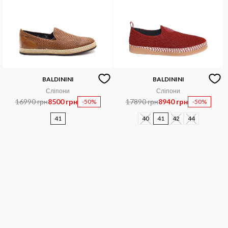
BALDININI
BALDININI
Сліпони
Сліпони
16990 грн
8500 грн
17890 грн
8940 грн
-50%
-50%
41
40
41
42
44