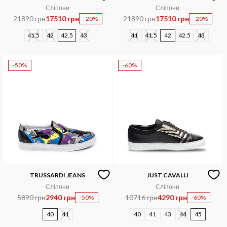
Сліпони
Сліпони
21890 грн
17510 грн
21890 грн
17510 грн
-20%
-20%
41.5
42
42.5
43
41
41.5
42
42.5
43
-50%
-60%
TRUSSARDI JEANS
JUST CAVALLI
Сліпони
Сліпони
5890 грн
2940 грн
10716 грн
4290 грн
-50%
-60%
40
41
40
41
43
44
45