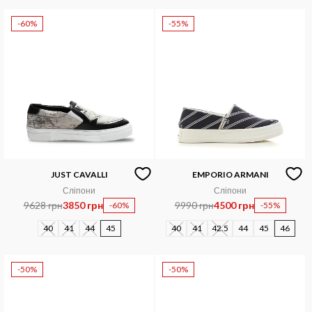
-60%
-55%
JUST CAVALLI
EMPORIO ARMANI
Сліпони
Сліпони
9628 грн
3850 грн
9990 грн
4500 грн
-60%
-55%
40
41
44
45
40
41
42.5
44
45
46
-50%
-50%