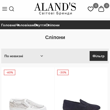
0
0
Головна
Чоловікам
Взуття
Сліпони
Сліпони
По новизні
Фільтр
-60%
-30%