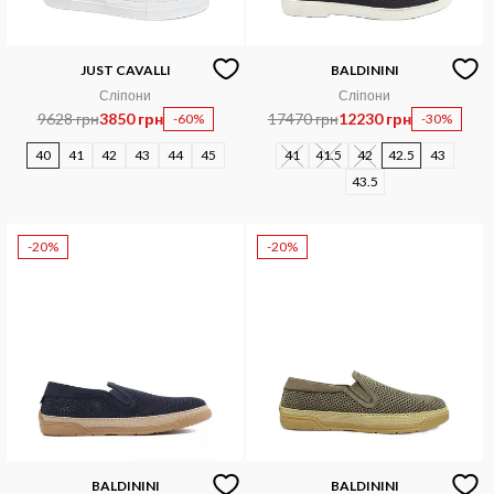
JUST CAVALLI
BALDININI
Сліпони
Сліпони
9628 грн
3850 грн
17470 грн
12230 грн
-60%
-30%
40
41
42
43
44
45
41
41.5
42
42.5
43
43.5
-20%
-20%
BALDININI
BALDININI