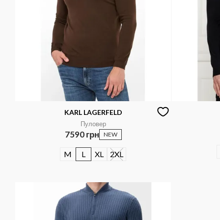
KARL LAGERFELD
Пуловер
7590 грн
NEW
M
L
XL
2XL