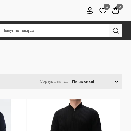
0
0
Сортування за:
По новизні