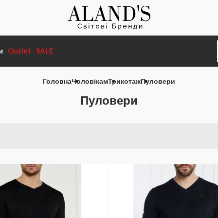
и
Outlet
SALE
Головна
Чоловікам
Трикотаж
Пуловери
Пуловери