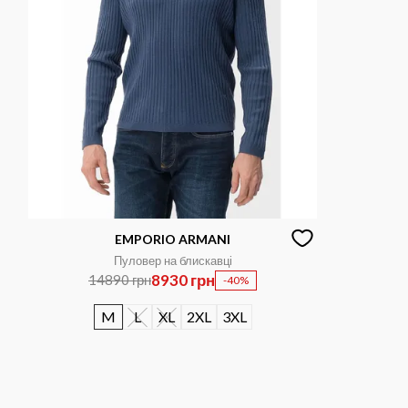
EMPORIO ARMANI
Пуловер на блискавці
8930 грн
14890 грн
-40%
M
L
XL
2XL
3XL