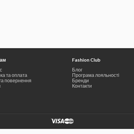
там
Fashion Club
с
Блог
ка та оплата
Програма лояльності
та повернення
Бренди
и
Контакти