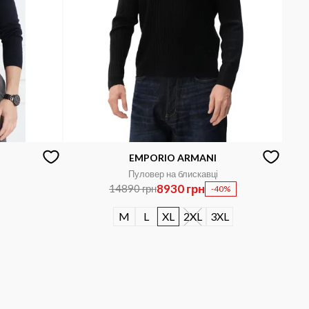
EMPORIO ARMANI
Пуловер на блискавці
8930 грн
14890 грн
-40%
M
L
XL
2XL
3XL