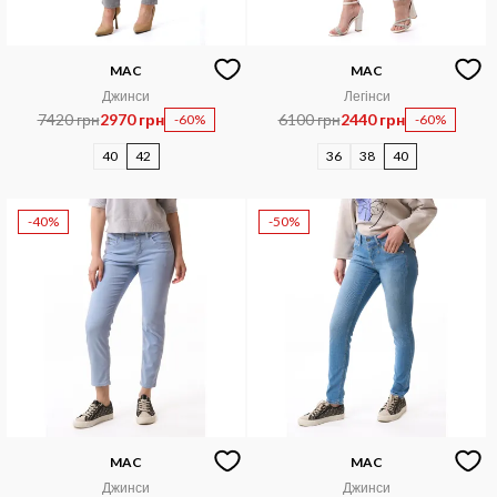
MAC
MAC
Джинси
Легінси
7420 грн
2970 грн
6100 грн
2440 грн
-60%
-60%
40
42
36
38
40
-40%
-50%
MAC
MAC
Джинси
Джинси