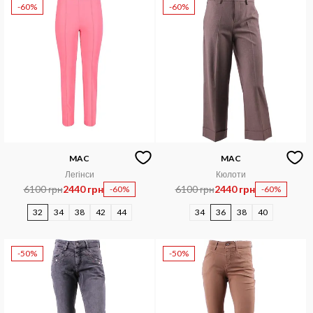
-60%
-60%
MAC
MAC
Легінси
Кюлоти
6100 грн
2440 грн
6100 грн
2440 грн
-60%
-60%
32
34
38
42
44
34
36
38
40
-50%
-50%