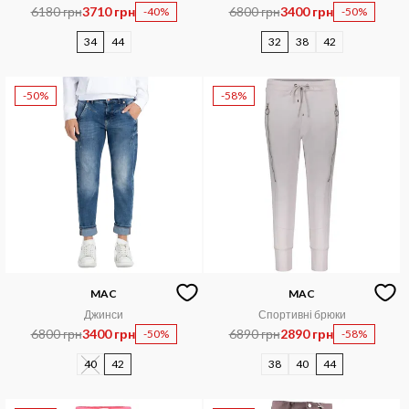
6180 грн
3710 грн
6800 грн
3400 грн
-40%
-50%
34
44
32
38
42
-50%
-58%
MAC
MAC
Джинси
Спортивні брюки
6800 грн
3400 грн
6890 грн
2890 грн
-50%
-58%
40
42
38
40
44