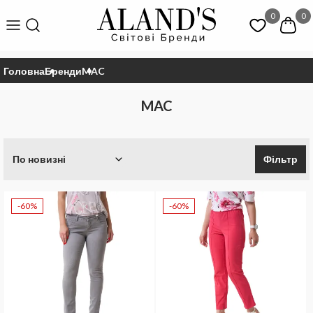
0
0
Головна
Бренди
MAC
MAC
По новизні
Фільтр
-60%
-60%