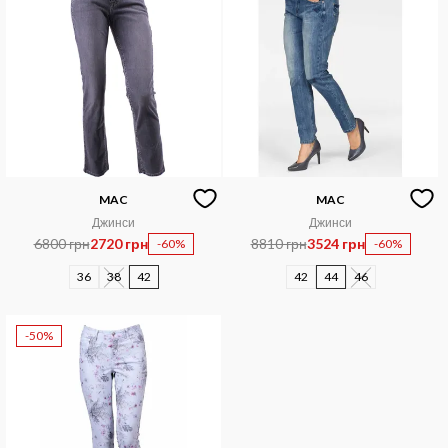
MAC
MAC
Джинси
Джинси
6800 грн
2720 грн
8810 грн
3524 грн
-60%
-60%
36
38
42
42
44
46
-50%