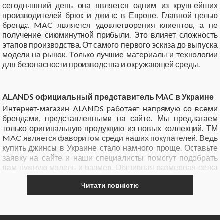
сегодняшний день она является одним из крупнейших
производителей брюк и джинс в Европе. Главной целью
бренда MAC является удовлетворения клиентов, а не
получение сиюминутной прибыли. Это влияет сложность
этапов производства. От самого первого эскиза до выпуска
модели на рынок. Только лучшие материалы и технологии
для безопасности производства и окружающей среды.
ALANDS официальный представитель MAC в Украине
Интернет-магазин ALANDS работает напрямую со всеми
брендами, представленными на сайте. Мы предлагаем
только оригинальную продукцию из новых коллекций. ТМ
MAC является фаворитом среди наших покупателей. Ведь
купить джинсы в Украине стало намного проще. Оставьте
заявку на сайте и наши специалисты помогут подобрать
вам нужную модель и размер. Обширная размерная сетка
позволяет предложить джинсы и брюки каждой даме.
Читати повністю
Доставка совершается по территории Украины всеми
почтовыми службами по выбору клиента. Мы отправляем