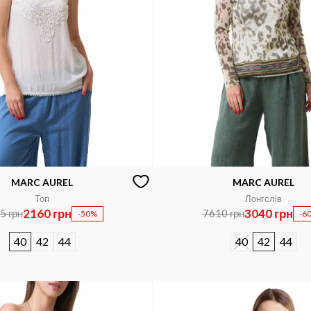
MARC AUREL
MARC AUREL
Топ
Лонгслів
2160 грн
3040 грн
5 грн
7610 грн
-50%
-6
40
42
44
40
42
44