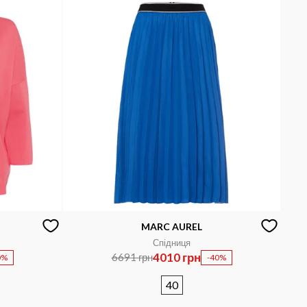
MARC AUREL
Спідниця
4010 грн
6691 грн
0%
-40%
40