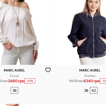
MARC AUREL
MARC AUREL
Блуза
Бомбер
3680 грн
4340 грн
0 грн
9650 грн
-50%
-5
38
38
42