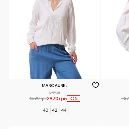
MARC AUREL
Блуза
2970 грн
6590 грн
737
-55%
40
42
44