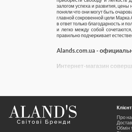
залогом успеха и развития, цены
поняли что они могут быть очаров
главной сокровенной цели Марка 
в ответ только благодарность и п
и легко между собой сочетаются
правильно подчеркивает естествен
Alands.com.ua - официаль
Интернет-магазин соверша
Клієн
Про на
Достав
Обмін 