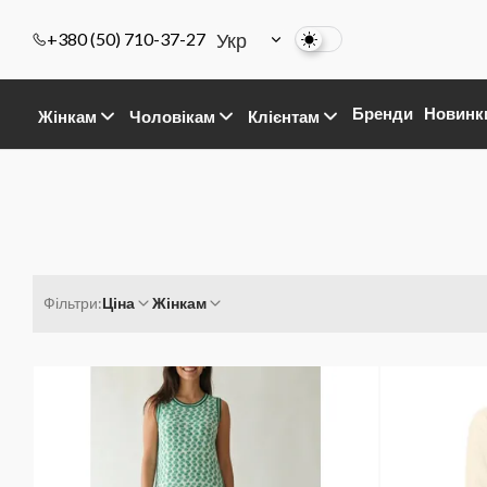
Укр
+380 (50) 710-37-27
Бренди
Новинк
Жінкам
Чоловікам
Клієнтам
Фільтри:
Ціна
Жінкам