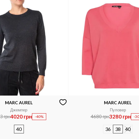
MARC AUREL
MARC AUREL
Джемпер
Пуловер
4020 грн
3280 грн
3 грн
4680 грн
-40%
-3
40
36
38
40