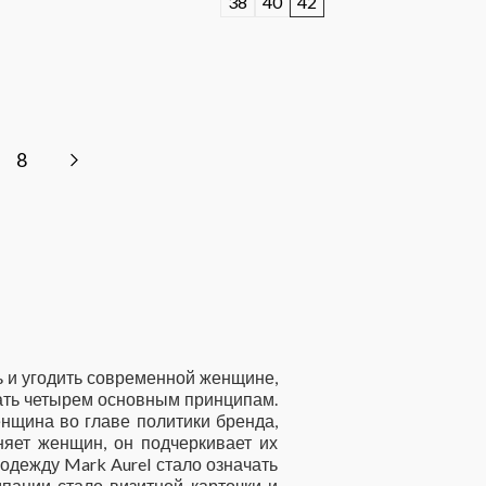
38
40
42
8
ь и угодить современной женщине,
вать четырем основным принципам.
енщина во главе политики бренда,
еняет женщин, он подчеркивает их
 одежду Mark Aurel стало означать
пании стало визитной карточки и