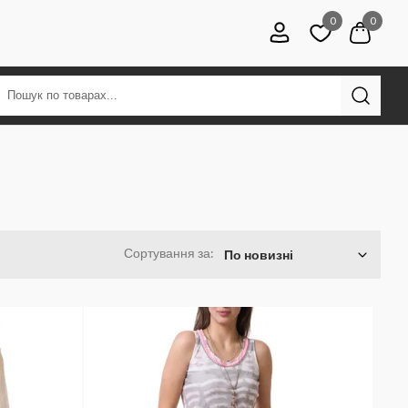
0
0
Сортування за:
По новизні