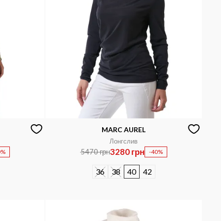
MARC AUREL
Лонгслив
3280 грн
5470 грн
0%
-40%
36
38
40
42