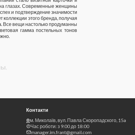
и на глазах. Современные женщины
 успех и подтверждение значимости
 коллекции этого бренда, получая
а. Все вещи настолько продуманны
Цветовая гамма постельных тонов
ожно.
ны.
Контакти
м. Миколаїв, вул. Павла Скоропадского, 15a
Час роботи: з 9:00 до 18:00
manager.im.frant@gmail.com