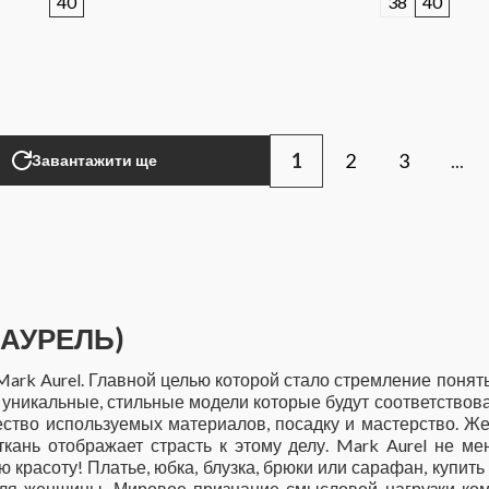
40
38
40
1
2
3
...
Завантажити ще
 АУРЕЛЬ)
Mark Aurel. Главной целью которой стало стремление понят
ь уникальные, стильные модели которые будут соответство
ество используемых материалов, посадку и мастерство. Ж
ткань отображает страсть к этому делу. Mark Aurel не м
красоту! Платье, юбка, блузка, брюки или сарафан, купить
для женщины. Мировое признание смысловой нагрузки ком