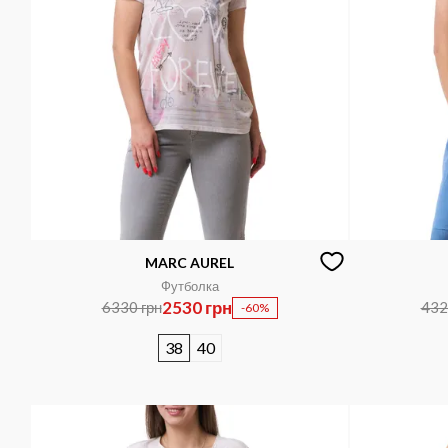
MARC AUREL
Футболка
2530 грн
6330 грн
432
-60%
38
40