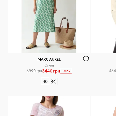
MARC AUREL
Сукня
3440 грн
6890 грн
464
-50%
40
44