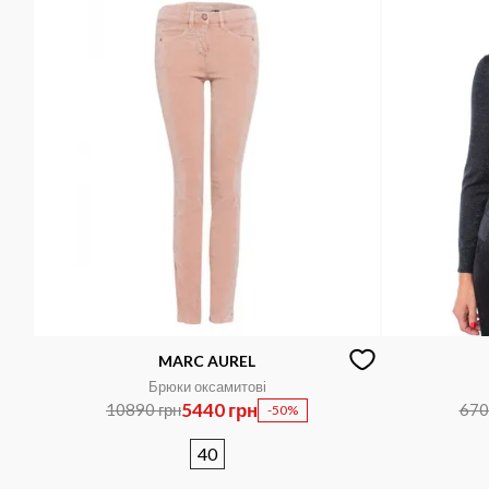
MARC AUREL
Брюки оксамитові
5440 грн
10890 грн
670
-50%
40