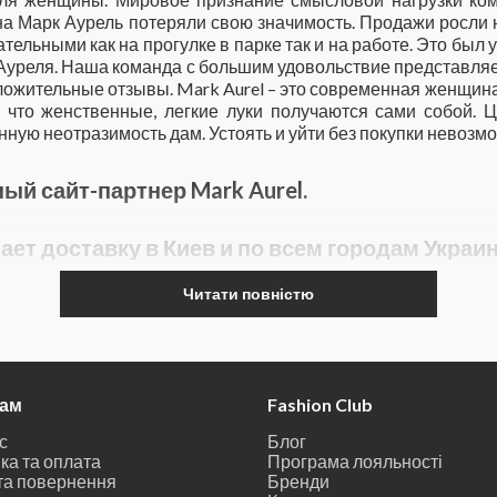
 на Марк Аурель потеряли свою значимость. Продажи росл
ательными как на прогулке в парке так и на работе. Это был
Ауреля. Наша команда с большим удовольствие представляет
оложительные отзывы. Mark Aurel – это современная женщин
, что женственные, легкие луки получаются сами собой. 
ную неотразимость дам. Устоять и уйти без покупки невозм
ный сайт-партнер Mark Aurel.
ет доставку в Киев и по всем городам Украи
Читати повністю
там
Fashion Club
с
Блог
ка та оплата
Програма лояльності
та повернення
Бренди