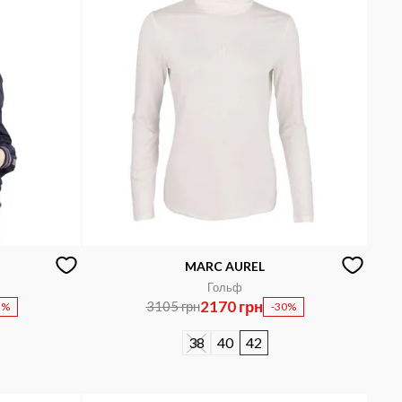
MARC AUREL
Гольф
2170 грн
3105 грн
5%
-30%
38
40
42