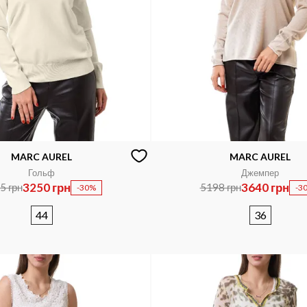
MARC AUREL
MARC AUREL
Гольф
Джемпер
3250 грн
3640 грн
5 грн
5198 грн
-30%
-3
44
36