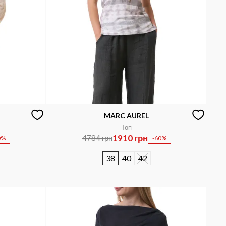
MARC AUREL
Топ
1910 грн
4784 грн
0%
-60%
38
40
42