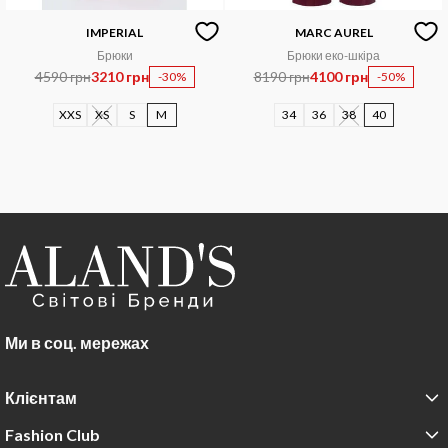
IMPERIAL
MARC AUREL
Брюки
Брюки еко-шкіра
4590 грн
3210 грн
8190 грн
4100 грн
-30%
-50%
XXS
XS
S
M
34
36
38
40
Ми в соц. мережах
Клієнтам
Fashion Club