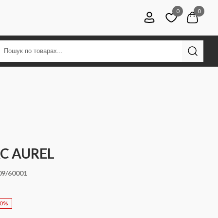
0
0
C AUREL
09/60001
50%