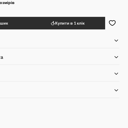
озмірів
ошик
Купити в 1 клік
та
я