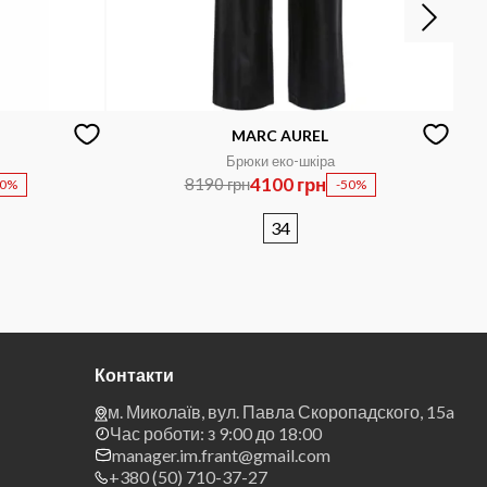
MARC AUREL
Брюки еко-шкіра
4100 грн
8190 грн
60%
-50%
34
Контакти
м. Миколаїв, вул. Павла Скоропадского, 15a
Час роботи: з 9:00 до 18:00
manager.im.frant@gmail.com
+380 (50) 710-37-27