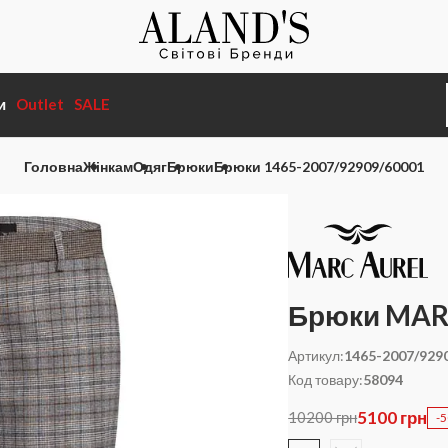
и
Outlet
SALE
Головна
Жінкам
Одяг
Брюки
Брюки 1465-2007/92909/60001
Брюки MAR
Артикул:
1465-2007/929
Код товару:
58094
5100 грн
10200 грн
-