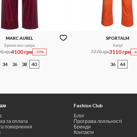
MARC AUREL
SPORTALM
Брюки еко-шкіра
Капрі
4100 грн
3110 грн
0 грн
7770 грн
-50%
-
34
36
38
40
36
44
там
Fashion Club
с
Блог
ка та оплата
Програма лояльності
та повернення
Бренди
и
Контакти