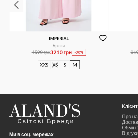
IMPERIAL
Брюки
3210 грн
4590 грн
819
-30%
XXS
XS
S
M
Клієн
Про на
Достав
Обмін 
Відгук
Ми в соц. мережах