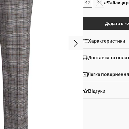
42
44
Таблиця р
Додати в к
Характеристики
Доставка та опла
Легке поверненн
Відгуки