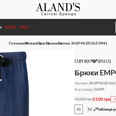
и
Outlet
SALE
Головна
Жінкам
Одяг
Брюки
Брюки 3H2P94/2D5AZ/0941
Брюки EMP
Артикул:
3H2P94/2D5AZ
Код товару:
56999
5100 грн
10200 грн
-
42
50
Таблиця р