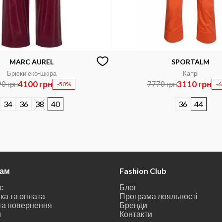
MARC AUREL
SPORTALM
Брюки еко-шкіра
Капрі
4100 грн
3110 грн
0 грн
7770 грн
-50%
-
34
36
38
40
36
44
там
Fashion Club
с
Блог
ка та оплата
Програма лояльності
та повернення
Бренди
и
Контакти