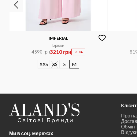
IMPERIAL
Брюки
3210 грн
4590 грн
819
-30%
XXS
XS
S
M
Клієн
Про на
Достав
Обмін 
Відгук
Ми в соц. мережах