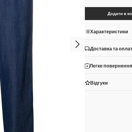
Додати в к
Характеристики
Доставка та опла
Легке поверненн
Відгуки