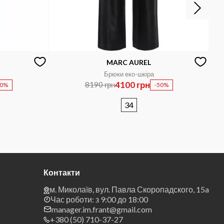
MARC AUREL
Брюки еко-шкіра
4100 грн
8190 грн
60%
-50%
34
Контакти
м. Миколаїв, вул. Павла Скоропадского, 15a
Час роботи: з 9:00 до 18:00
manager.im.frant@gmail.com
+380 (50) 710-37-27