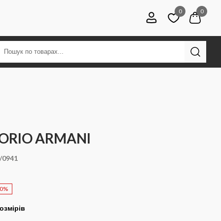
0
0
ORIO ARMANI
/0941
50%
озмірів