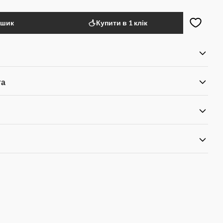
ошик
Купити в 1 клік
та
я