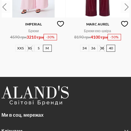
IMPERIAL
MARC AUREL
Брюки
Брюки еко-шкіра
4590 грн
3210 грн
8190 грн
4100 грн
-30%
-50%
XXS
XS
S
M
34
36
38
40
Ми в соц. мережах
Клієнтам