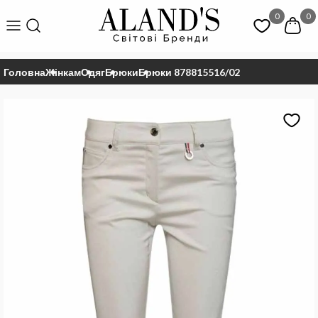
0
0
Головна
Жінкам
Одяг
Брюки
Брюки 878815516/02