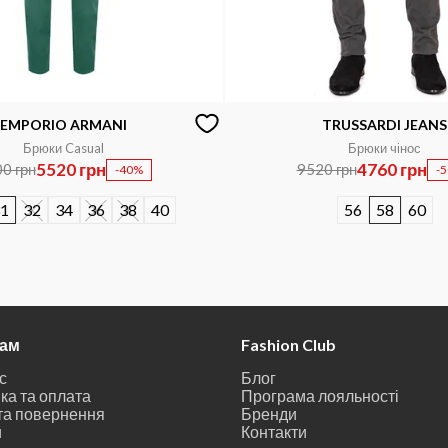
EMPORIO ARMANI
TRUSSARDI JEANS
Брюки Casual
Брюки чінос
5520 грн
4760 грн
0 грн
9520 грн
-40%
-
1
32
34
36
38
40
56
58
60
там
Fashion Club
с
Блог
ка та оплата
Програма лояльності
та повернення
Бренди
и
Контакти