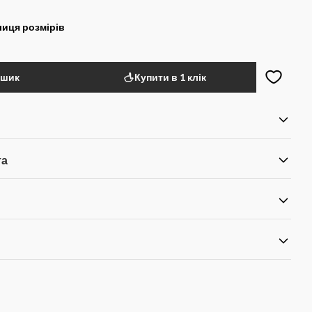
иця розмірів
ошик
Купити в 1 клік
та
я