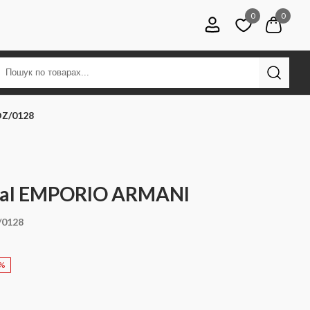
0
0
DZ/0128
ual EMPORIO ARMANI
/0128
0%