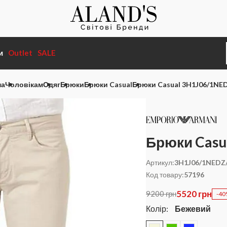
и
Outlet
SALE
на
Чоловікам
Одяг
Брюки
Брюки Casual
Брюки Casual 3H1J06/1NE
Брюки Cas
Артикул:
3H1J06/1NEDZ
Код товару:
57196
5520 грн
9200 грн
-4
Колір:
Бежевий