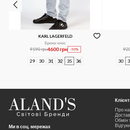
KARL LAGERFELD
Брюки чінос
4600 грн
9190 грн
920
-50%
29
30
31
32
35
36
30
3
Клієн
Про на
Достав
Обмін 
Відгук
Ми в соц. мережах