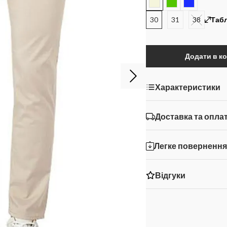
30
31
38
Табл
Додати в к
Характеристики
Доставка та опла
Легке поверненн
Відгуки