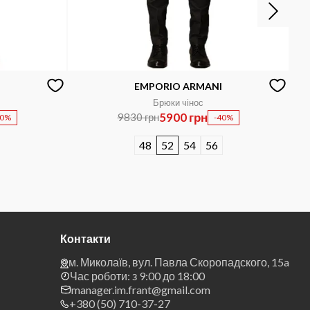
EMPORIO ARMANI
Брюки чінос
5900 грн
9830 грн
50%
-40%
48
52
54
56
Контакти
м. Миколаїв, вул. Павла Скоропадского, 15a
Час роботи: з 9:00 до 18:00
manager.im.frant@gmail.com
+380 (50) 710-37-27