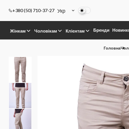
Укр
+380 (50) 710-37-27
Бренди
Новинк
Жінкам
Чоловікам
Клієнтам
Головна
Чол