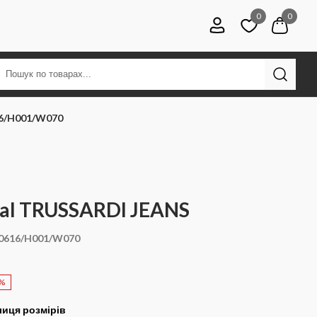
0
0
16/H001/W070
al TRUSSARDI JEANS
00616/H001/W070
0%
иця розмірів