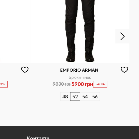
EMPORIO ARMANI
Брюки чінос
5900 грн
9830 грн
50%
-40%
48
52
54
56
Контакти