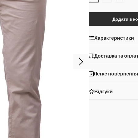
Додати в к
Характеристики
Доставка та опла
Легке поверненн
Відгуки