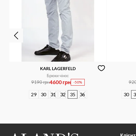
KARL LAGERFELD
Брюки чінос
4600 грн
9190 грн
920
-50%
29
30
31
32
35
36
30
3
Клієн