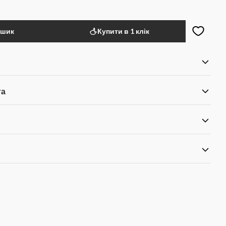
ошик
Купити в 1 клік
та
я