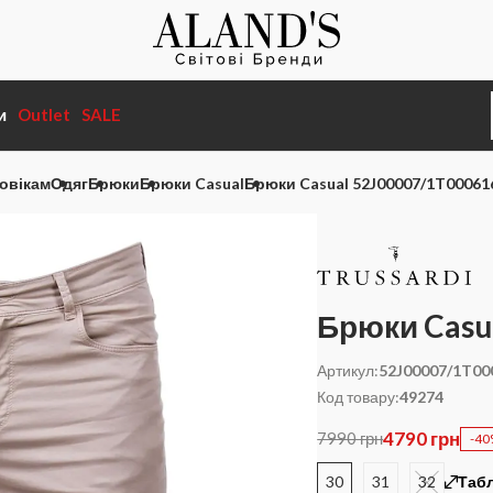
и
Outlet
SALE
овікам
Одяг
Брюки
Брюки Casual
Брюки Casual 52J00007/1T0006
Брюки Casu
Артикул:
52J00007/1T0
Код товару:
49274
4790 грн
7990 грн
-4
30
31
32
Табл