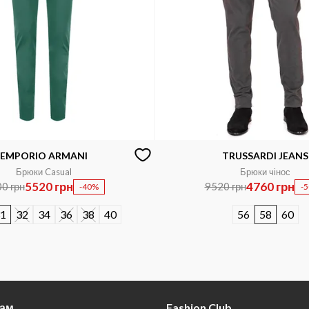
EMPORIO ARMANI
TRUSSARDI JEANS
Брюки Casual
Брюки чінос
5520 грн
4760 грн
0 грн
9520 грн
-40%
-
1
32
34
36
38
40
56
58
60
там
Fashion Club