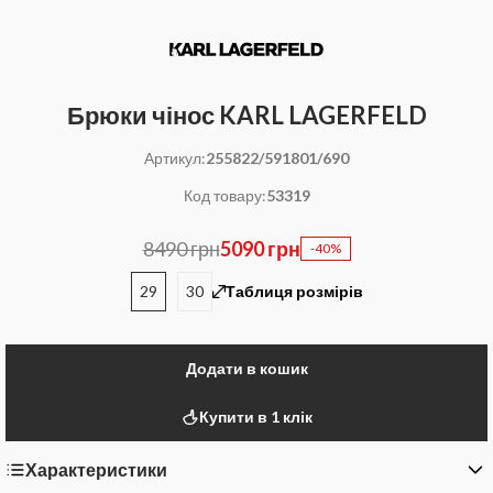
Брюки чінос KARL LAGERFELD
Артикул:
255822/591801/690
Код товару:
53319
8490 грн
5090 грн
-40%
29
30
Таблиця розмірів
Додати в кошик
Купити в 1 клік
Характеристики