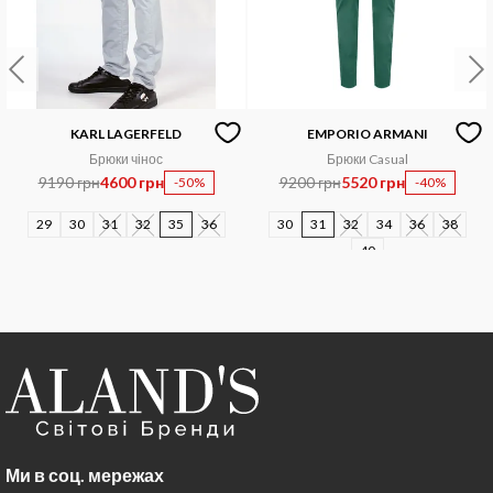
KARL LAGERFELD
EMPORIO ARMANI
Брюки чінос
Брюки Casual
9190 грн
4600 грн
9200 грн
5520 грн
-50%
-40%
29
30
31
32
35
36
30
31
32
34
36
38
40
Ми в соц. мережах