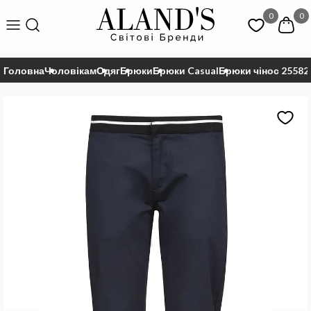
0
0
Головна
Чоловікам
Одяг
Брюки
Брюки Casual
Брюки чінос 25582