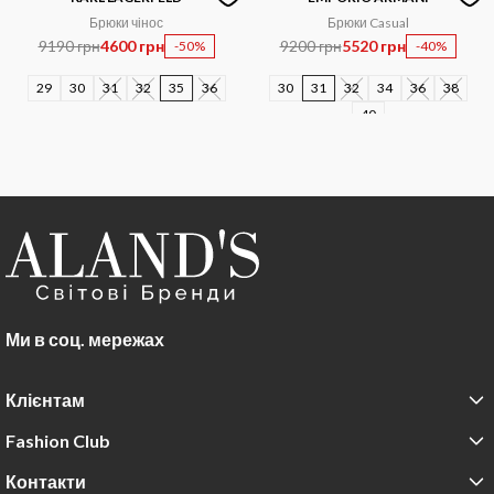
Брюки чінос
Брюки Casual
9190 грн
4600 грн
9200 грн
5520 грн
-50%
-40%
29
30
31
32
35
36
30
31
32
34
36
38
40
Ми в соц. мережах
Клієнтам
Fashion Club
Контакти