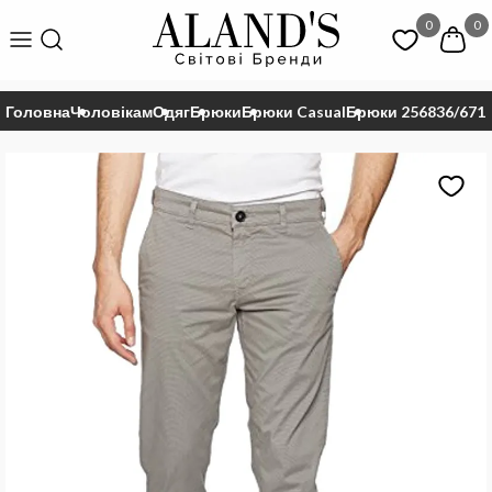
0
0
Головна
Чоловікам
Одяг
Брюки
Брюки Casual
Брюки 256836/671