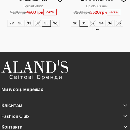
Брюки чінос
Брюки Casual
9190 грн
4600 грн
9200 грн
5520 грн
-50%
-40%
29
30
31
32
35
36
30
31
32
34
36
38
40
Ми в соц. мережах
Клієнтам
Fashion Club
Контакти