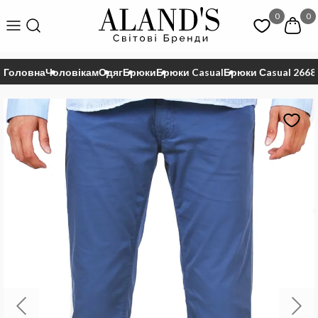
0
0
Головна
Чоловікам
Одяг
Брюки
Брюки Casual
Брюки Сasual 2668