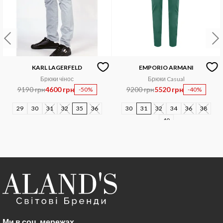
KARL LAGERFELD
EMPORIO ARMANI
Брюки чінос
Брюки Casual
9190 грн
4600 грн
9200 грн
5520 грн
-50%
-40%
29
30
31
32
35
36
30
31
32
34
36
38
40
Ми в соц. мережах