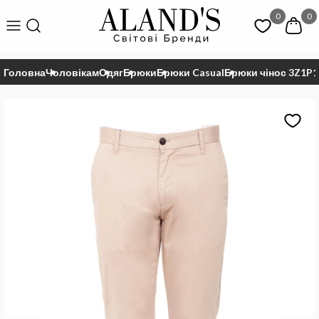
0
0
Головна
Чоловікам
Одяг
Брюки
Брюки Casual
Брюки чінос 3Z1P