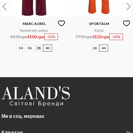
MARC AUREL
SPORTALM
Брюки еко-шкіра
Капрі
8190 грн
4100 грн
7770 грн
3110 грн
-50%
-60%
34
36
38
40
36
44
Ми в соц. мережах
Клієнтам