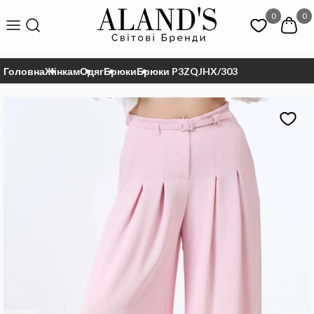
0
0
Головна
Жінкам
Одяг
Брюки
Брюки P3ZQJHX/303