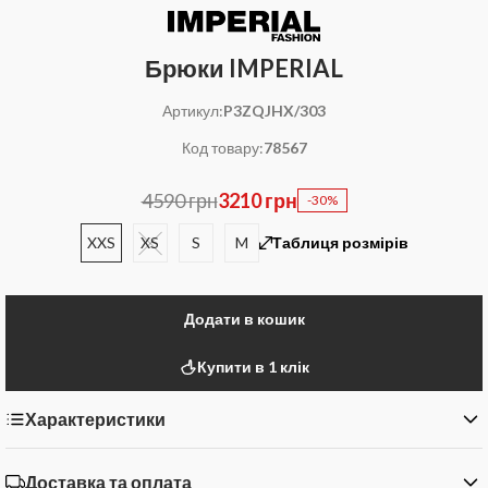
Брюки IMPERIAL
Артикул:
P3ZQJHX/303
Код товару:
78567
4590 грн
3210 грн
-30%
XXS
XS
S
M
Таблиця розмірів
Додати в кошик
Купити в 1 клік
Характеристики
Доставка та оплата