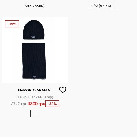
M(58-59см)
2/M (57-58)
-35%
EMPORIO ARMANI
Набір (шапка+шарф)
7390 грн
4800 грн
-35%
1