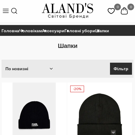
0
0
Головна
Чоловікам
Аксесуари
Головні убори
Шапки
Шапки
По новизні
Фільтр
-20%