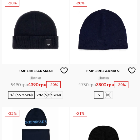
-20%
-20%
EMPORIO ARMANI
EMPORIO ARMANI
Шапка
Шапка
5490 грн
4390 грн
4750 грн
3800 грн
-20%
-20%
1/S(55-56 см)
2/M(57-58 см)
S
M
-35%
-51%