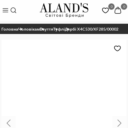
0
0
Головна
Чоловікам
Взуття
Туфлі
Дербі X4C530/XF285/00002