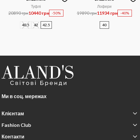
Туфлі
Лофери
20890 грн
10440 грн
19890 грн
11934 грн
-50%
-40%
40.5
42
42.5
40
Ми в соц. мережах
Клієнтам
Fashion Club
Контакти