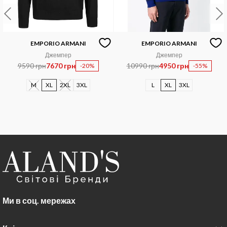
EMPORIO ARMANI
EMPORIO ARMANI
Джемпер
Джемпер
9590 грн
7670 грн
10990 грн
4950 грн
-20%
-55%
M
XL
2XL
3XL
L
XL
3XL
Ми в соц. мережах