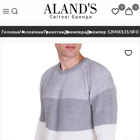
0
0
Головна
Чоловікам
Трикотаж
Джемпера
Джемпер 52M00131/0F0