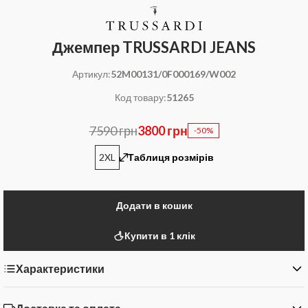
Джемпер TRUSSARDI JEANS
Артикул:
52M00131/0F000169/W002
Код товару:
51265
7590 грн
3800 грн
-50%
2XL
Таблиця розмірів
Додати в кошик
Купити в 1 клік
Характеристики