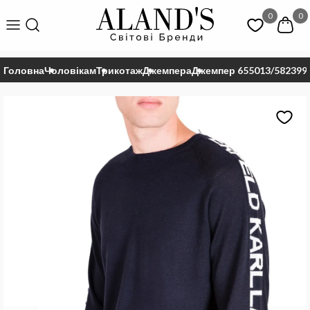
0
0
Головна
Чоловікам
Трикотаж
Джемпера
Джемпер 655013/582399