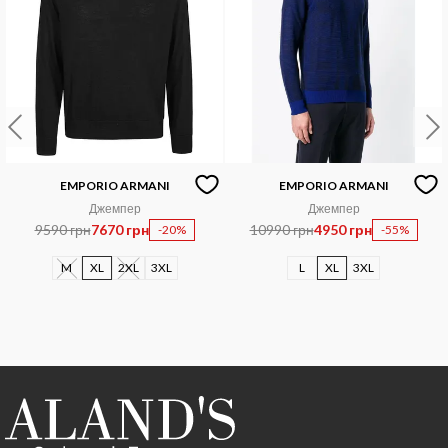
EMPORIO ARMANI
EMPORIO ARMANI
Джемпер
Джемпер
9590 грн
7670 грн
10990 грн
4950 грн
-20%
-55%
M
XL
2XL
3XL
L
XL
3XL