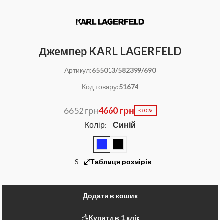
Джемпер KARL LAGERFELD
Артикул:
655013/582399/690
Код товару:
51674
6652 грн
4660 грн
-30%
Колір:
Синій
S
Таблиця розмірів
Додати в кошик
Купити в 1 клік