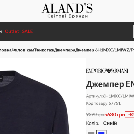
и
Outlet
SALE
ловна
Чоловікам
Трикотаж
Джемпера
Джемпер 6H1MXC/1MIWZ/F
Джемпер E
Артикул:
6H1MXC/1MIW
Код товару:
57751
5630 грн
9390 грн
-4
Колір:
Синій