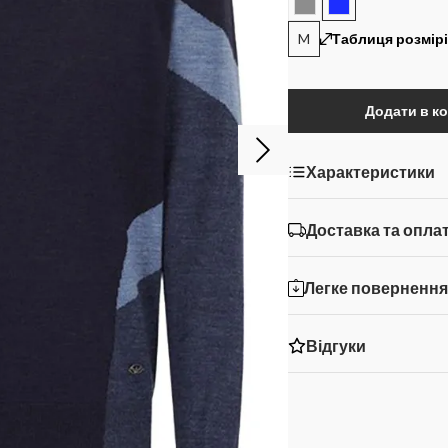
M
Таблиця розмір
Додати в к
Характеристики
Доставка та опла
Легке поверненн
Відгуки