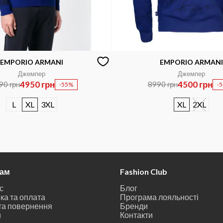
EMPORIO ARMANI
EMPORIO ARMANI
Джемпер
Джемпер
4950 грн
4500 грн
90 грн
8990 грн
-55%
-
L
XL
3XL
XL
2XL
там
Fashion Club
с
Блог
ка та оплата
Програма лояльності
та повернення
Бренди
и
Контакти