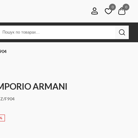
0
0
904
MPORIO ARMANI
Z/F904
0%