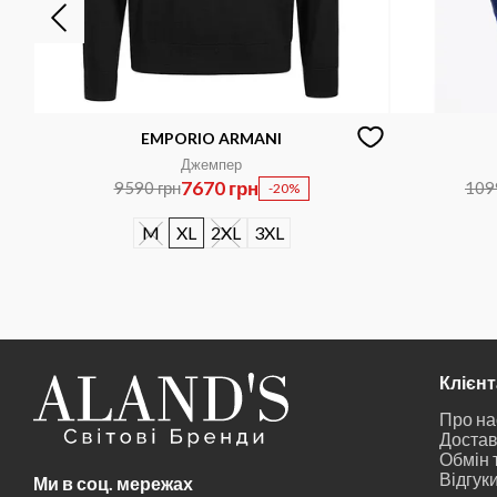
EMPORIO ARMANI
Джемпер
7670 грн
9590 грн
109
-20%
M
XL
2XL
3XL
Клієн
Про на
Достав
Обмін 
Відгук
Ми в соц. мережах