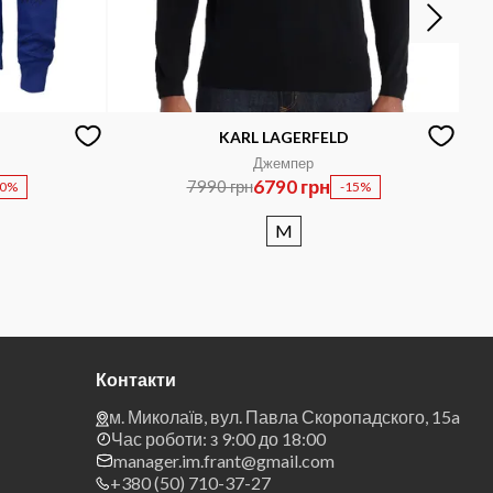
KARL LAGERFELD
Джемпер
6790 грн
7990 грн
50%
-15%
M
Контакти
м. Миколаїв, вул. Павла Скоропадского, 15a
Час роботи: з 9:00 до 18:00
manager.im.frant@gmail.com
+380 (50) 710-37-27