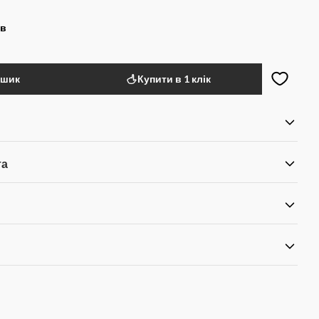
ів
ошик
Купити в 1 клік
та
я