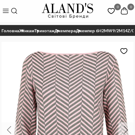
0
0
Головна
Жінкам
Трикотаж
Джемпера
Джемпер 6H2MW9/2M14Z/0