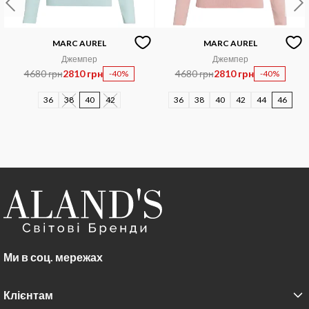
MARC AUREL
MARC AUREL
Джемпер
Джемпер
4680 грн
2810 грн
4680 грн
2810 грн
-40%
-40%
36
38
40
42
36
38
40
42
44
46
Ми в соц. мережах
Клієнтам