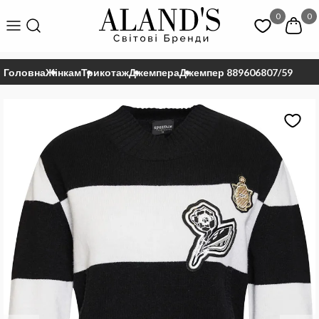
0
0
Головна
Жінкам
Трикотаж
Джемпера
Джемпер 889606807/59