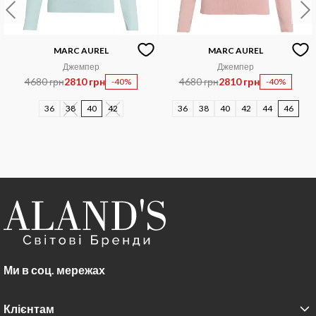
MARC AUREL
MARC AUREL
Джемпер
Джемпер
4680 грн
2810 грн
4680 грн
2810 грн
-40%
-40%
36
38
40
42
36
38
40
42
44
46
Ми в соц. мережах
Клієнтам