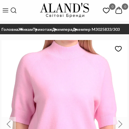
0
0
Головна
Жінкам
Трикотаж
Джемпера
Джемпер M3025833/303