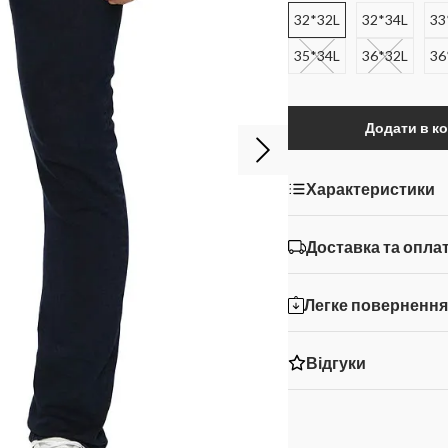
32*32L
32*34L
33
35*34L
36*32L
36
Додати в к
Характеристики
Доставка та опла
Легке поверненн
Відгуки