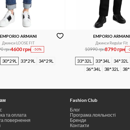
EMPORIO ARMANI
EMPORIO ARMANI
Джинси LOOSE FIT
Джинси Regular Fit
4600 грн
8790 грн
0 грн
10990 грн
-50%
-
30*29L
33*29L
34*29L
33*32L
33*34L
34*32L
36*34L
38*32L
38*
там
Fashion Club
с
Блог
ка та оплата
Програма лояльності
та повернення
Бренди
и
Контакти