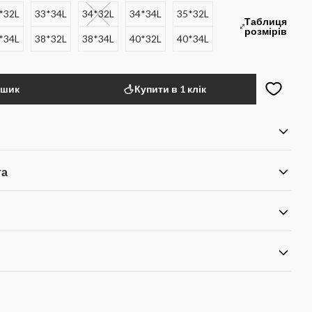
*32L
33*34L
34*32L
34*34L
35*32L
Таблиця
розмірів
*34L
38*32L
38*34L
40*32L
40*34L
ошик
Купити в 1 клік
та
я