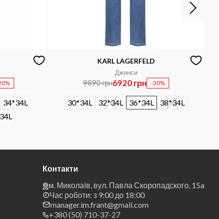
KARL LAGERFELD
Джинси
6920 грн
9890 грн
20%
-30%
34*34L
30*34L
32*34L
36*34L
38*34L
34L
Контакти
м. Миколаїв, вул. Павла Скоропадского, 15a
Час роботи: з 9:00 до 18:00
manager.im.frant@gmail.com
+380 (50) 710-37-27