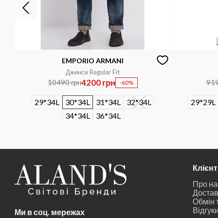
EMPORIO ARMANI
Джинси Regular Fit
4200 грн
10490 грн
919
-60%
29*34L
30*34L
31*34L
32*34L
29*29L
34*34L
36*34L
Клієн
Про на
Достав
Обмін 
Відгук
Ми в соц. мережах