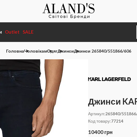
и
Outlet
SALE
Головна
Чоловікам
Одяг
Джинси
Джинси 265840/551866/606
Джинси KA
Артикул:
265840/551866
Код товару:
77214
10400 грн