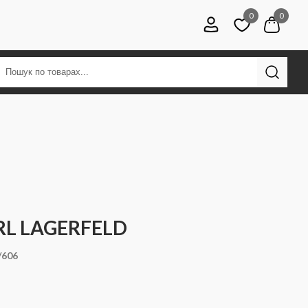
0
0
RL LAGERFELD
/606