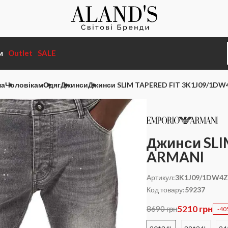
и
Outlet
SALE
на
Чоловікам
Одяг
Джинси
Джинси SLIM TAPERED FIT 3K1J09/1DW
Джинси SLI
ARMANI
Артикул:
3K1J09/1DW4Z
Код товару:
59237
5210 грн
8690 грн
-4