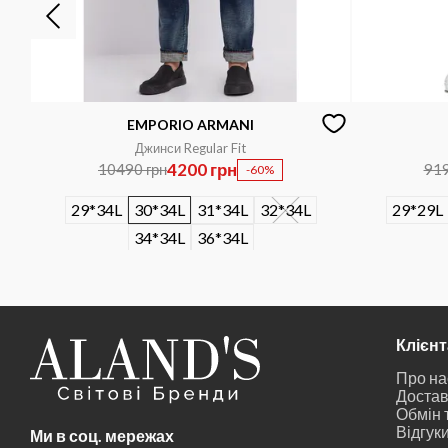
EMPORIO ARMANI
Джинси Regular Fit
4200 грн
10490 грн
919
-60%
29*34L
30*34L
31*34L
32*34L
29*29L
34*34L
36*34L
Клієн
Про на
Достав
Обмін 
Відгук
Ми в соц. мережах