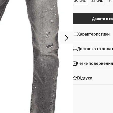
30*34L
32*34L
34
Додати в к
Характеристики
Доставка та опла
Легке поверненн
Відгуки