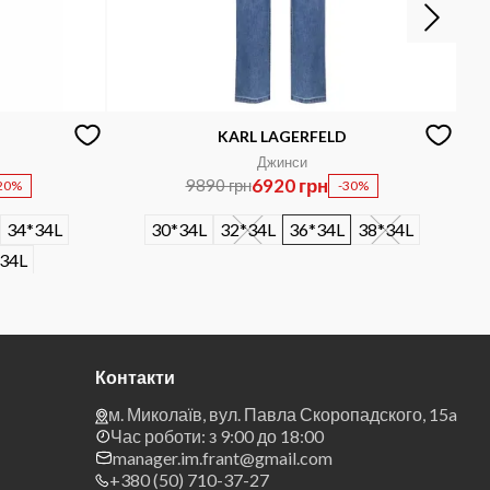
KARL LAGERFELD
Джинси
6920 грн
9890 грн
20%
-30%
34*34L
30*34L
32*34L
36*34L
38*34L
34L
Контакти
м. Миколаїв, вул. Павла Скоропадского, 15a
Час роботи: з 9:00 до 18:00
manager.im.frant@gmail.com
+380 (50) 710-37-27