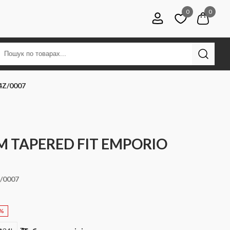
0
0
4Z/0007
M TAPERED FIT EMPORIO
/0007
0%