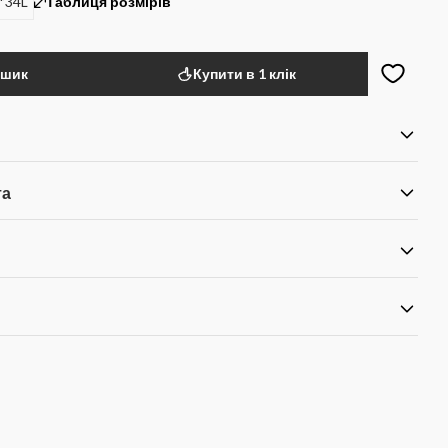
*34L
Таблиця розмірів
ошик
Купити в 1 клік
та
я