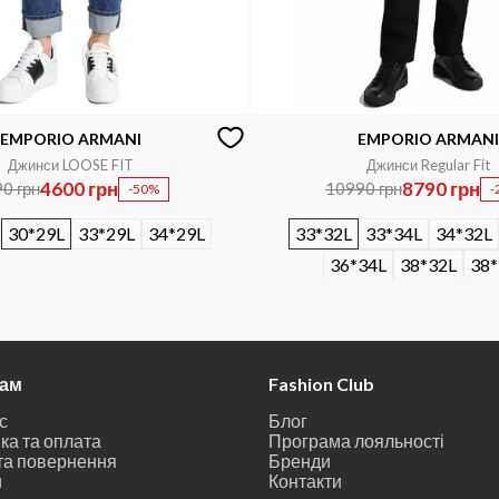
EMPORIO ARMANI
EMPORIO ARMANI
Джинси LOOSE FIT
Джинси Regular Fit
4600 грн
8790 грн
0 грн
10990 грн
-50%
-
30*29L
33*29L
34*29L
33*32L
33*34L
34*32L
36*34L
38*32L
38*
там
Fashion Club
с
Блог
ка та оплата
Програма лояльності
та повернення
Бренди
и
Контакти