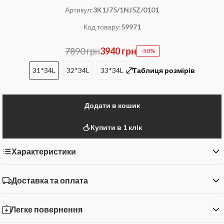
Артикул:
3K1J75/1NJ5Z/0101
Код товару:
59971
7890 грн
3940 грн
-50%
31*34L
32*34L
33*34L
Таблиця розмірів
Додати в кошик
Купити в 1 клік
Характеристики
Доставка та оплата
Легке повернення