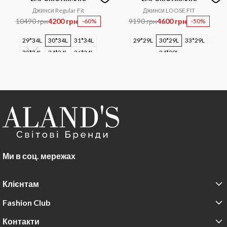
Джинси Regular Fit
Джинси LOOSE FIT
10490 грн
4200 грн
9190 грн
4600 грн
-60%
-50%
29*34L
30*34L
31*34L
29*29L
30*29L
33*29L
32*34L
34*34L
36*34L
34*29L
Ми в соц. мережах
Клієнтам
Fashion Club
Контакти