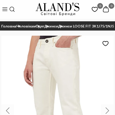
0
0
Головна
Чоловікам
Одяг
Джинси
Джинси LOOSE FIT 3K1J75/1NJ5