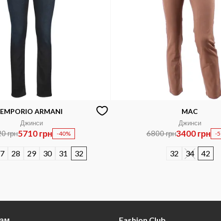
EMPORIO ARMANI
MAC
Джинси
Джинси
5710 грн
3400 грн
0 грн
6800 грн
-40%
-
7
28
29
30
31
32
32
34
42
там
Fashion Club