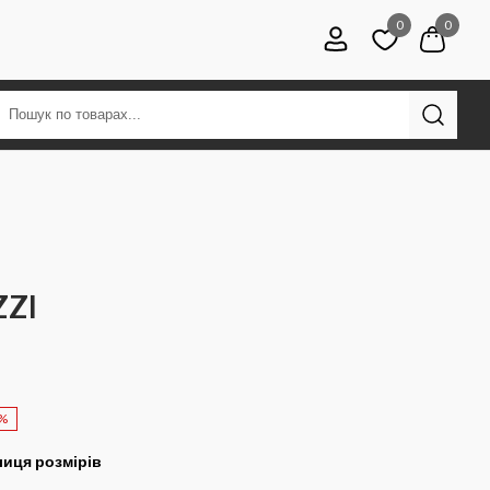
0
0
ZZI
0%
иця розмірів