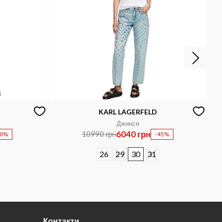
KARL LAGERFELD
Джинси
6040 грн
10990 грн
50%
-45%
26
29
30
31
Контакти