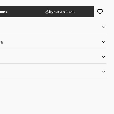
ошик
Купити в 1 клік
та
я