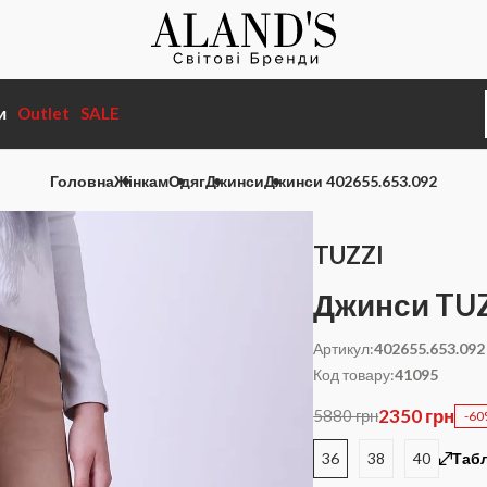
и
Outlet
SALE
Головна
Жінкам
Одяг
Джинси
Джинси 402655.653.092
TUZZI
Джинси TU
Артикул:
402655.653.092
Код товару:
41095
2350 грн
5880 грн
-6
36
38
40
Табл