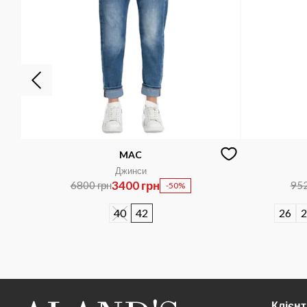
MAC
Джинси
3400 грн
6800 грн
952
-50%
40
42
26
2
Клієн