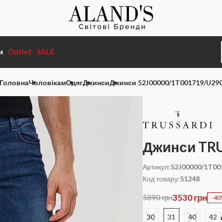
и
Outlet
SALE
Головна
Чоловікам
Одяг
Джинси
Джинси 52J00000/1T001719/U29
Джинси TR
Артикул:
52J00000/1T00
Код товару:
51248
3530 грн
5890 грн
-4
30
31
40
42