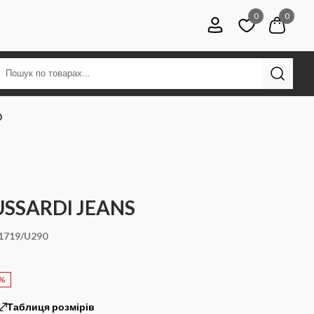
0
0
0
USSARDI JEANS
1719/U290
0%
Таблиця розмірів