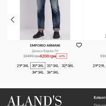
EMPORIO ARMANI
Джинси Regular Fit
4200 грн
10490 грн
919
-60%
29*34L
30*34L
31*34L
32*34L
29*29L
34*34L
36*34L
Клієн
Про на