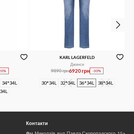
KARL LAGERFELD
Джинси
6920 грн
9890 грн
20%
-30%
34*34L
30*34L
32*34L
36*34L
38*34L
34L
Контакти
м. Миколаїв, вул. Павла Скоропадского, 15a