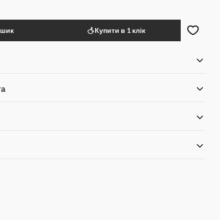
ошик
Купити в 1 клік
та
я