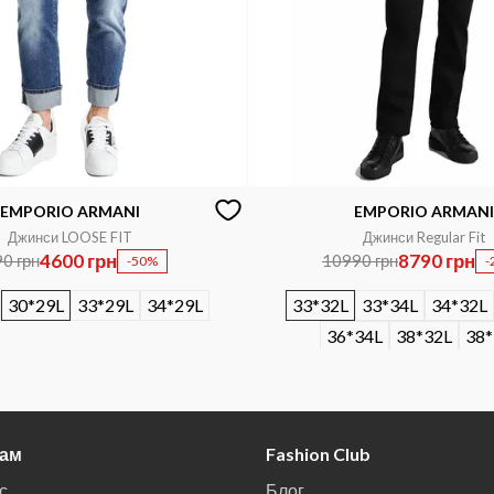
EMPORIO ARMANI
EMPORIO ARMANI
Джинси LOOSE FIT
Джинси Regular Fit
4600 грн
8790 грн
0 грн
10990 грн
-50%
-
30*29L
33*29L
34*29L
33*32L
33*34L
34*32L
36*34L
38*32L
38*
там
Fashion Club
с
Блог