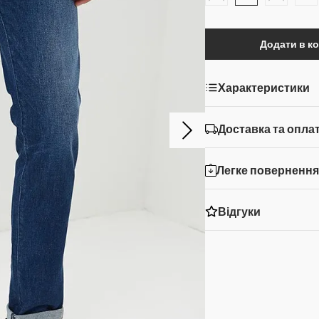
Додати в к
Характеристики
Доставка та опла
Легке поверненн
Відгуки