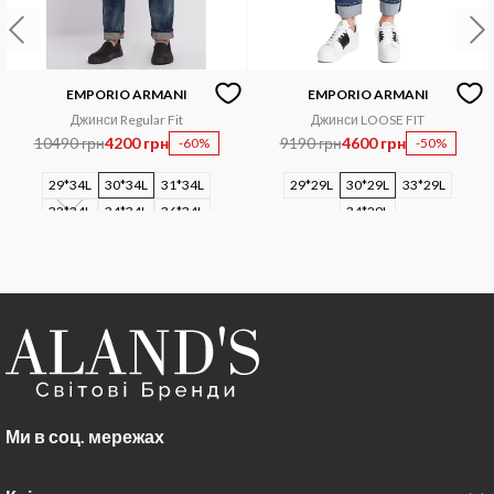
EMPORIO ARMANI
EMPORIO ARMANI
Джинси Regular Fit
Джинси LOOSE FIT
10490 грн
4200 грн
9190 грн
4600 грн
-60%
-50%
29*34L
30*34L
31*34L
29*29L
30*29L
33*29L
32*34L
34*34L
36*34L
34*29L
Ми в соц. мережах