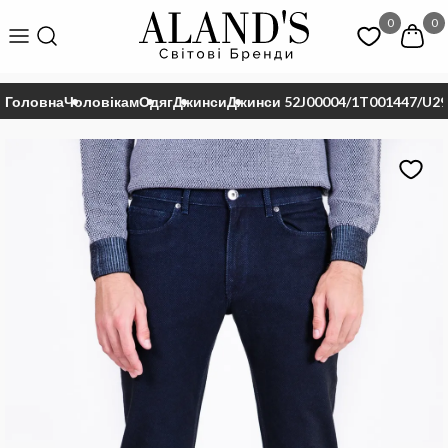
0
0
Головна
Чоловікам
Одяг
Джинси
Джинси 52J00004/1T001447/U2