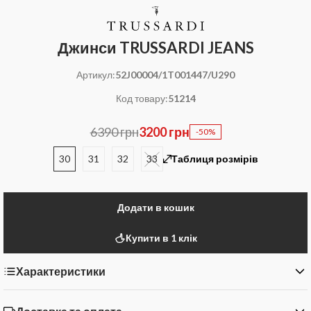
Джинси TRUSSARDI JEANS
Артикул:
52J00004/1T001447/U290
Код товару:
51214
6390 грн
3200 грн
-50%
30
31
32
33
Таблиця розмірів
Додати в кошик
Купити в 1 клік
Характеристики