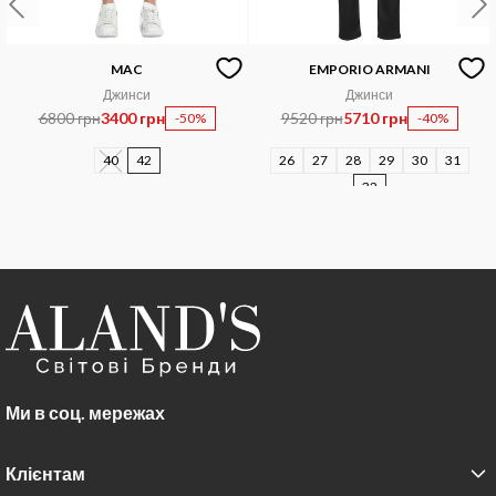
MAC
EMPORIO ARMANI
Джинси
Джинси
6800 грн
3400 грн
9520 грн
5710 грн
-50%
-40%
40
42
26
27
28
29
30
31
32
Ми в соц. мережах
Клієнтам