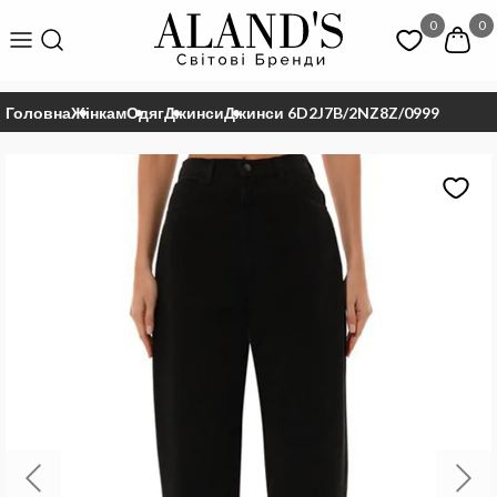
0
0
Головна
Жінкам
Одяг
Джинси
Джинси 6D2J7B/2NZ8Z/0999