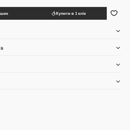
ошик
Купити в 1 клік
та
я