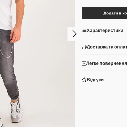
Додати в к
Характеристики
Доставка та опла
Легке поверненн
Відгуки