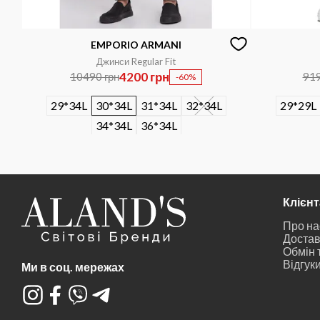
EMPORIO ARMANI
Джинси Regular Fit
4200 грн
10490 грн
919
-60%
29*34L
30*34L
31*34L
32*34L
29*29L
34*34L
36*34L
Клієн
Про на
Достав
Обмін 
Відгук
Ми в соц. мережах