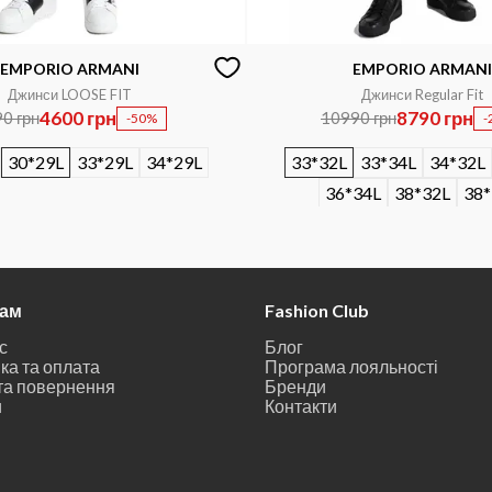
EMPORIO ARMANI
EMPORIO ARMANI
Джинси LOOSE FIT
Джинси Regular Fit
4600 грн
8790 грн
0 грн
10990 грн
-50%
-
30*29L
33*29L
34*29L
33*32L
33*34L
34*32L
36*34L
38*32L
38*
там
Fashion Club
с
Блог
ка та оплата
Програма лояльності
та повернення
Бренди
и
Контакти