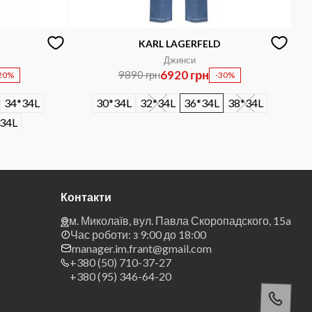
KARL LAGERFELD
Джинси
6920 грн
9890 грн
20%
-30%
34*34L
30*34L
32*34L
36*34L
38*34L
34L
Контакти
м. Миколаїв, вул. Павла Скоропадского, 15a
Час роботи: з 9:00 до 18:00
manager.im.frant@gmail.com
+380 (50) 710-37-27
+380 (95) 346-64-20