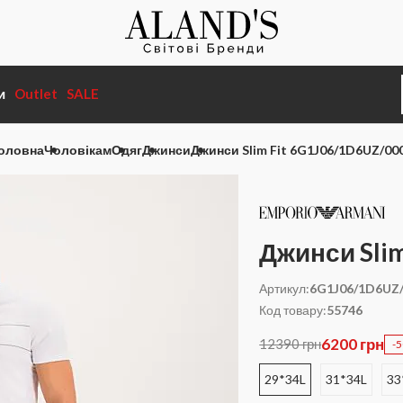
и
Outlet
SALE
оловна
Чоловікам
Одяг
Джинси
Джинси Slim Fit 6G1J06/1D6UZ/00
Джинси Sli
Артикул:
6G1J06/1D6UZ
Код товару:
55746
6200 грн
12390 грн
-
29*34L
31*34L
33