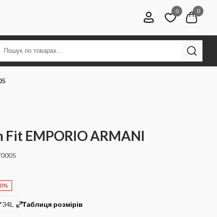
0
0
05
m Fit EMPORIO ARMANI
/0005
50%
*34L
Таблиця розмірів