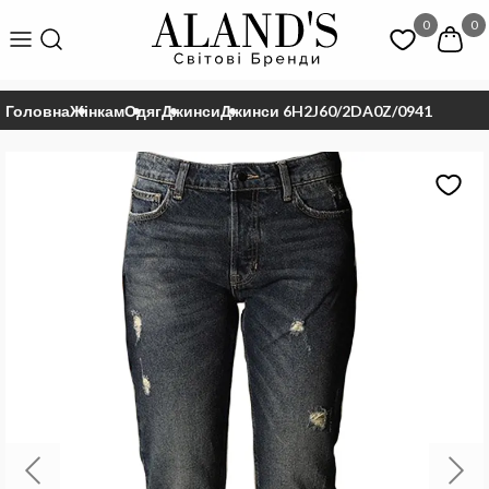
0
0
Головна
Жінкам
Одяг
Джинси
Джинси 6H2J60/2DA0Z/0941