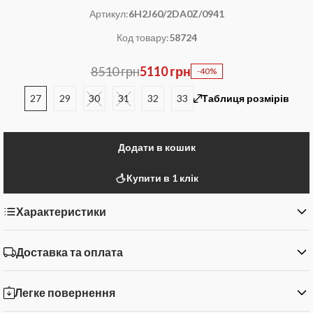
Артикул:
6H2J60/2DA0Z/0941
Код товару:
58724
8510 грн
5110 грн
-40%
27
29
30
31
32
33
Таблиця розмірів
Додати в кошик
Купити в 1 клік
Характеристики
Доставка та оплата
Легке повернення