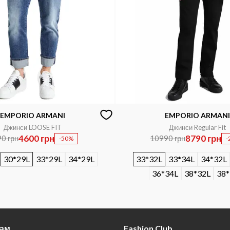
EMPORIO ARMANI
EMPORIO ARMANI
Джинси LOOSE FIT
Джинси Regular Fit
4600 грн
8790 грн
0 грн
10990 грн
-50%
-
30*29L
33*29L
34*29L
33*32L
33*34L
34*32L
36*34L
38*32L
38*
там
Fashion Club