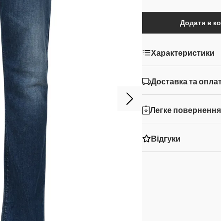
Додати в к
Характеристики
Доставка та опла
Легке поверненн
Відгуки