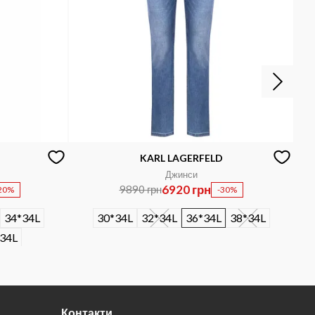
KARL LAGERFELD
Джинси
6920 грн
9890 грн
20%
-30%
34*34L
30*34L
32*34L
36*34L
38*34L
34L
Контакти