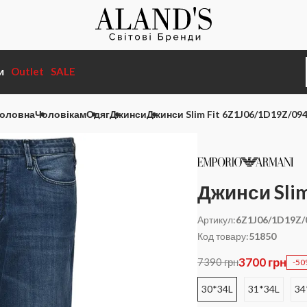
и
Outlet
SALE
оловна
Чоловікам
Одяг
Джинси
Джинси Slim Fit 6Z1J06/1D19Z/09
Джинси Sli
Артикул:
6Z1J06/1D19Z/
Код товару:
51850
3700 грн
7390 грн
-5
30*34L
31*34L
34