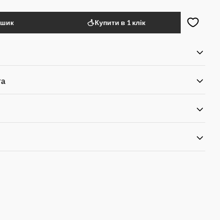
ошик
Купити в 1 клік
та
я