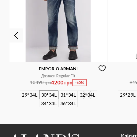
EMPORIO ARMANI
Джинси Regular Fit
4200 грн
10490 грн
919
-60%
29*34L
30*34L
31*34L
32*34L
29*29L
34*34L
36*34L
Клієн