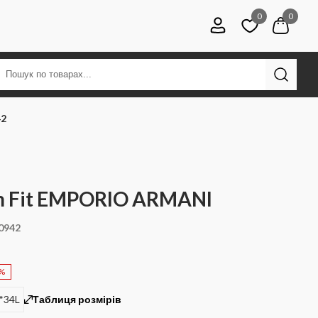
0
0
42
m Fit EMPORIO ARMANI
0942
0%
*34L
Таблиця розмірів