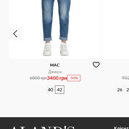
MAC
Джинси
3400 грн
6800 грн
952
-50%
40
42
26
2
Клієн