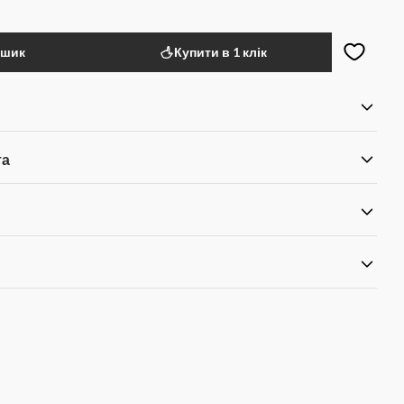
ошик
Купити в 1 клік
та
я