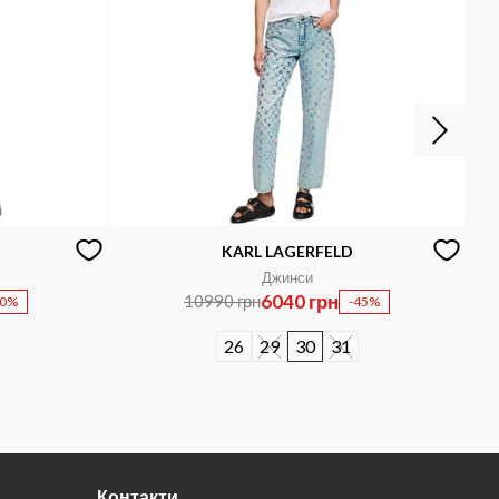
KARL LAGERFELD
Джинси
6040 грн
10990 грн
50%
-45%
26
29
30
31
Контакти