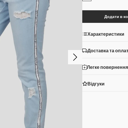
Додати в к
Характеристики
Доставка та опла
Легке поверненн
Відгуки