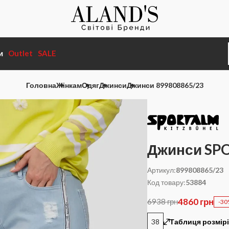
и
Outlet
SALE
Головна
Жінкам
Одяг
Джинси
Джинси 899808865/23
Джинси SP
Артикул:
899808865/23
Код товару:
53884
4860 грн
6938 грн
-3
38
Таблиця розмір