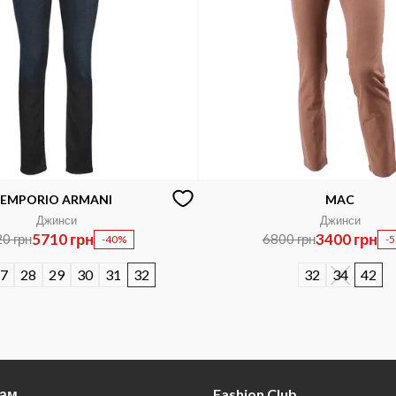
EMPORIO ARMANI
MAC
Джинси
Джинси
5710 грн
3400 грн
0 грн
6800 грн
-40%
-
7
28
29
30
31
32
32
34
42
там
Fashion Club