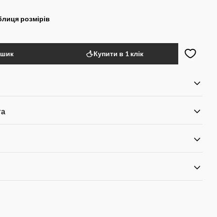
блиця розмірів
ошик
Купити в 1 клік
та
я