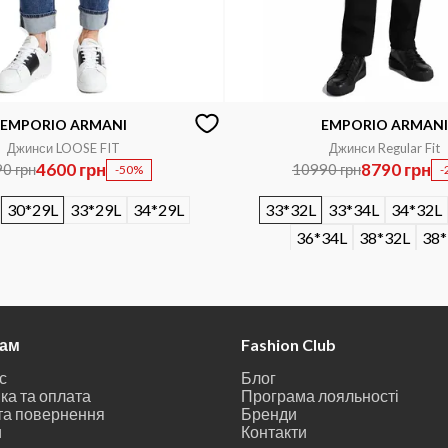
EMPORIO ARMANI
EMPORIO ARMANI
Джинси LOOSE FIT
Джинси Regular Fit
4600 грн
8790 грн
0 грн
10990 грн
-50%
-
30*29L
33*29L
34*29L
33*32L
33*34L
34*32L
36*34L
38*32L
38*
там
Fashion Club
с
Блог
ка та оплата
Програма лояльності
та повернення
Бренди
и
Контакти