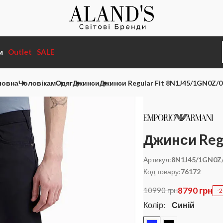
и
Outlet
SALE
ловна
Чоловікам
Одяг
Джинси
Джинси Regular Fit 8N1J45/1GN0Z/0
Джинси Reg
Артикул:
8N1J45/1GN0Z
Код товару:
76172
8790 грн
10990 грн
-
Колір:
Синій