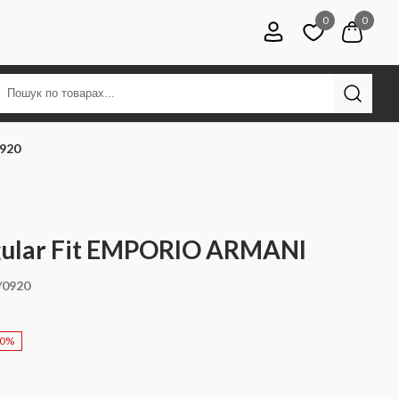
0
0
920
ular Fit EMPORIO ARMANI
/0920
20%