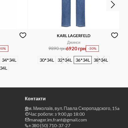
KARL LAGERFELD
Джинси
6920 грн
9890 грн
20%
-30%
34*34L
30*34L
32*34L
36*34L
38*34L
34L
Контакти
м. Миколаїв, вул. Павла Скоропадского, 15a
Час роботи: з 9:00 до 18:00
manager.im.frant@gmail.com
+380 (50) 710-37-27