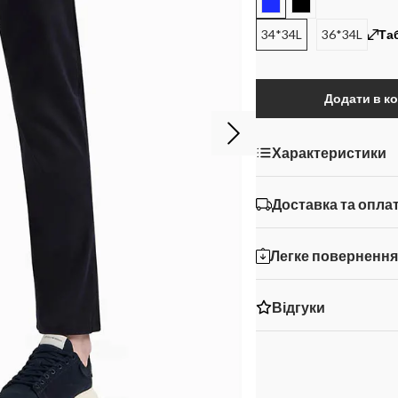
34*34L
36*34L
Та
Додати в к
Характеристики
Доставка та опла
Легке поверненн
Відгуки