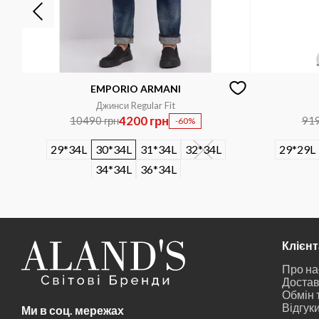
EMPORIO ARMANI
Джинси Regular Fit
4200 грн
10490 грн
919
-60%
29*34L
30*34L
31*34L
32*34L
29*29L
34*34L
36*34L
Клієн
Про на
Достав
Обмін 
Відгук
Ми в соц. мережах