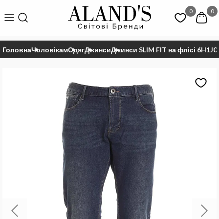
0
0
Головна
Чоловікам
Одяг
Джинси
Джинси SLIM FIT на флісі 6H1J