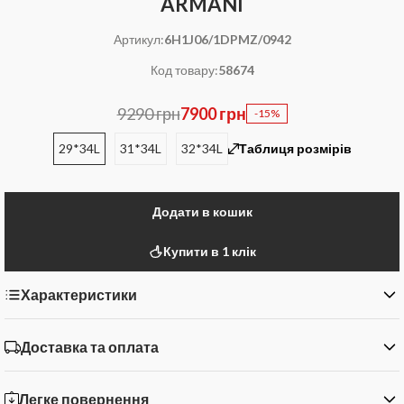
ARMANI
Артикул:
6H1J06/1DPMZ/0942
Код товару:
58674
9290 грн
7900 грн
-15%
29*34L
31*34L
32*34L
Таблиця розмірів
Додати в кошик
Купити в 1 клік
Характеристики
Доставка та оплата
Легке повернення