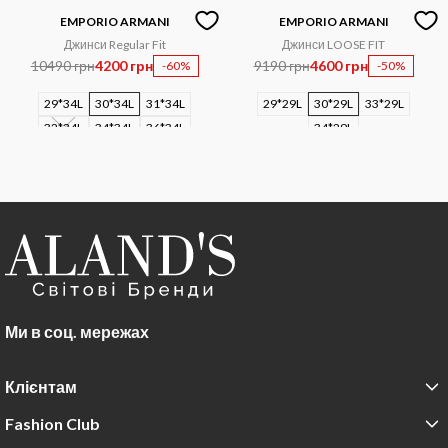
EMPORIO ARMANI
EMPORIO ARMANI
Джинси Regular Fit
Джинси LOOSE FIT
10490 грн
4200 грн
9190 грн
4600 грн
-60%
-50%
29*34L
30*34L
31*34L
29*29L
30*29L
33*29L
32*34L
34*34L
36*34L
34*29L
Ми в соц. мережах
Клієнтам
Fashion Club