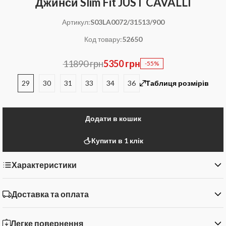
Джинси Slim Fit JUST CAVALLI
Артикул:
S03LA0072/31513/900
Код товару:
52650
11890 грн
5350 грн
-55%
29
30
31
33
34
36
Таблиця розмірів
Додати в кошик
Купити в 1 клік
Характеристики
Доставка та оплата
Легке повернення