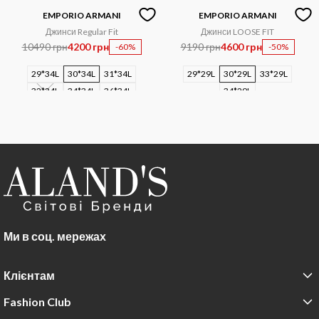
EMPORIO ARMANI
EMPORIO ARMANI
Джинси Regular Fit
Джинси LOOSE FIT
10490 грн
4200 грн
9190 грн
4600 грн
-60%
-50%
29*34L
30*34L
31*34L
29*29L
30*29L
33*29L
32*34L
34*34L
36*34L
34*29L
Ми в соц. мережах
Клієнтам
Fashion Club