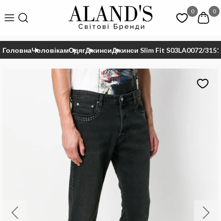
0
0
Головна
Чоловікам
Одяг
Джинси
Джинси Slim Fit S03LA0072/3151