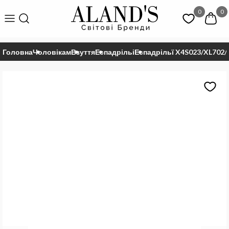
0
0
Головна
Чоловікам
Взуття
Еспадрільі
Еспадрільї X4S023/XL702/