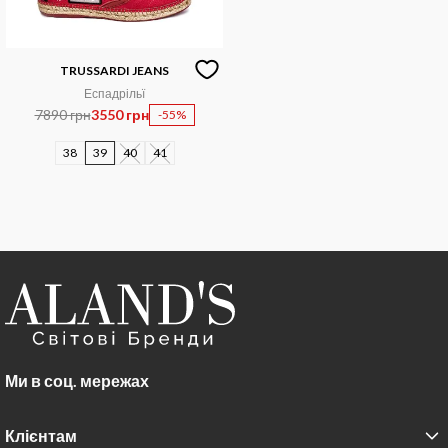
TRUSSARDI JEANS
Еспадрільї
7890 грн
3550 грн
-55%
38
39
40
41
Ми в соц. мережах
Клієнтам