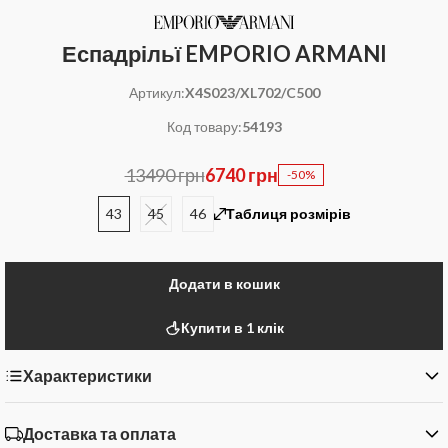
Еспадрільї EMPORIO ARMANI
Артикул:
X4S023/XL702/C500
Код товару:
54193
13490 грн
6740 грн
-50%
43
45
46
Таблиця розмірів
Додати в кошик
Купити в 1 клік
Характеристики
Доставка та оплата