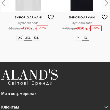
EMPORIO ARMANI
EMPORIO ARMANI
Футболка поло
Футболка поло
6130 грн
4290 грн
9780 грн
6850 грн
-30%
-30%
XL
2XL
3XL
M
XL
Ми в соц. мережах
Клієнтам