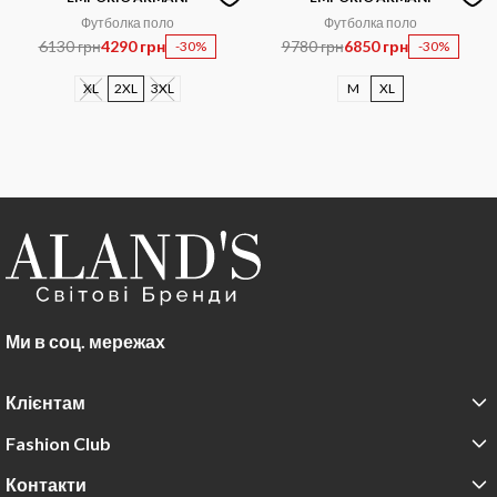
Футболка поло
Футболка поло
6130 грн
4290 грн
9780 грн
6850 грн
-30%
-30%
XL
2XL
3XL
M
XL
Ми в соц. мережах
Клієнтам
Fashion Club
Контакти