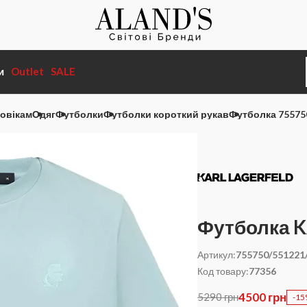
и
Outlet
SALE
овікам
Одяг
Футболки
Футболки короткий рукав
Футболка 75575
Футболка 
Артикул:
755750/551221
Код товару:
77356
4500 грн
5290 грн
-1