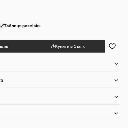
Таблиця розмірів
ошик
Купити в 1 клік
та
я