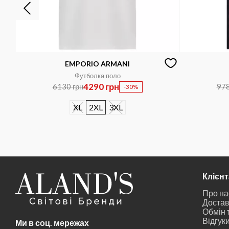
EMPORIO ARMANI
Футболка поло
4290 грн
6130 грн
978
-30%
XL
2XL
3XL
Клієн
Про на
Достав
Обмін 
Відгук
Ми в соц. мережах