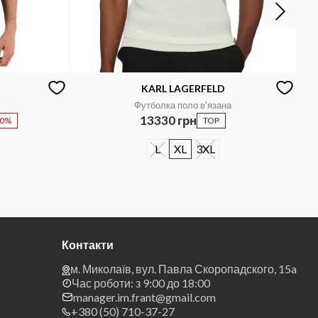
KARL LAGERFELD
Футболка поло в'язана
13330 грн
20%
TOP
L
XL
3XL
Контакти
м. Миколаїв, вул. Павла Скоропадского, 15a
Час роботи: з 9:00 до 18:00
manager.im.frant@gmail.com
+380 (50) 710-37-27