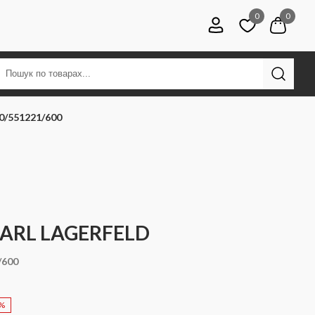
0
0
0/551221/600
KARL LAGERFELD
/600
5%