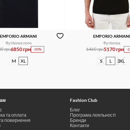
EMPORIO ARMANI
EMPORIO ARMANI
Футболка поло
Футболка
6850 грн
5170 грн
0 грн
6460 грн
-30%
-
M
XL
S
L
3XL
там
Fashion Club
с
Блог
ка та оплата
Програма лояльності
та повернення
Бренди
и
Контакти