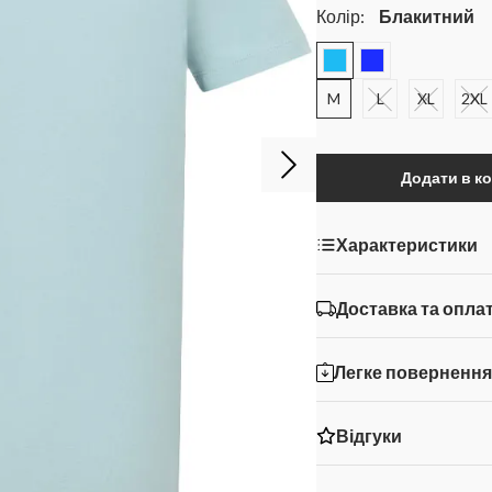
Колір:
Блакитний
M
L
XL
2XL
Додати в к
Характеристики
Доставка та опла
Легке поверненн
Відгуки